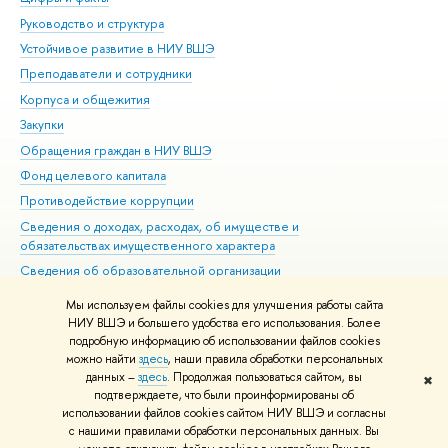
Руководство и структура
Дов
Устойчивое развитие в НИУ ВШЭ
Ол
Преподаватели и сотрудники
При
Корпуса и общежития
Вы
Закупки
При
Обращения граждан в НИУ ВШЭ
Ас
Фонд целевого капитала
До
Противодействие коррупции
Цен
Сведения о доходах, расходах, об имуществе и
Би
обязательствах имущественного характера
Об
Сведения об образовательной организации
Обр
Людям с ограниченными возможностями здоровья
Мы используем файлы cookies для улучшения работы сайта
Единая платежная страница
НИУ ВШЭ и большего удобства его использования. Более
подробную информацию об использовании файлов cookies
Работа в Вышке
можно найти
здесь
, наши правила обработки персональных
данных –
здесь
. Продолжая пользоваться сайтом, вы
✖
Редактору
подтверждаете, что были проинформированы об
© НИУ ВШЭ 1993–2026
Адреса и контакты
Условия использования
использовании файлов cookies сайтом НИУ ВШЭ и согласны
с нашими правилами обработки персональных данных. Вы
материалов
Политика конфиденциальности
Карта сайта