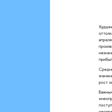
Худше
оттол
апрел
произв
незнач
прибыл
Средн
значе
рост з
Важны
«неоп
поступ
неопр