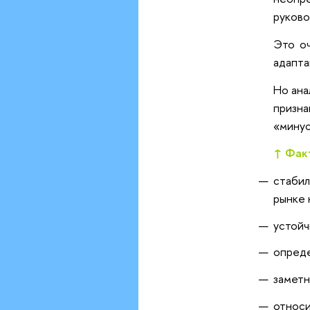
руково
Это о
адапта
Но ана
призн
«минус
↑ Фак
стабил
рынке
устойч
опреде
заметн
относи