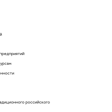
й
 предприятий
сурсам
енности
радиционного российского