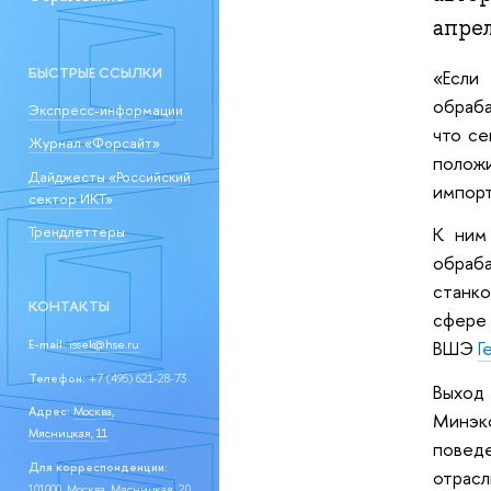
апрел
БЫСТРЫЕ ССЫЛКИ
«Если
обраба
Экспресс-информации
что с
Журнал «Форсайт»
положи
Дайджесты «Российский
импор
сектор ИКТ»
К ним
Трендлеттеры
обраб
станк
КОНТАКТЫ
сфере
ВШЭ
Г
E-mail:
issek@hse.ru
Телефон:
+7 (495) 621-28-73
Выход 
Адрес:
Москва,
Минэк
Мясницкая, 11
повед
Для корреспонденции:
отрасл
101000, Москва, Мясницкая, 20