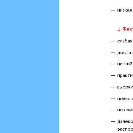
низкая
↓ Фак
слабая
достат
низкий
практи
высоки
повыше
не сам
далеко
экспор