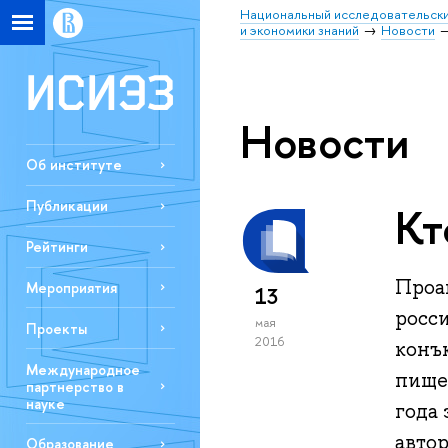
Национальный исследовательски
и экономики знаний
Новости
Новости
Об институте
Публикации
Кт
Рейтинги
Проа
Мероприятия
13
росс
мая
Проекты
2016
конъ
Международное
пище
партнерство в
науке
года 
авто
Образование