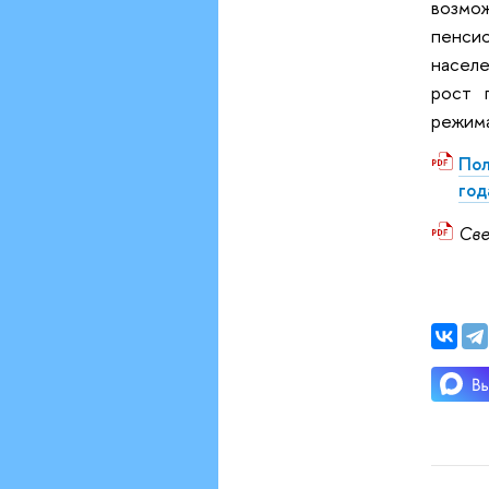
возмо
пенсио
насел
рост 
режим
Пол
год
Све