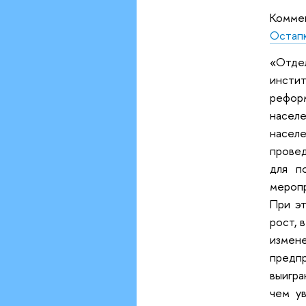
Комме
Остап
«Отде
инстит
реформ
населе
насел
прове
для п
меропр
При эт
рост, 
измен
предп
выигр
чем у