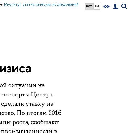
Институт статистических исследований
РУС
EN
изиса
ой ситуации на
, эксперты Центра
делали ставку на
тво. По итогам 2016
емпы роста, сообщают
в промышленности в