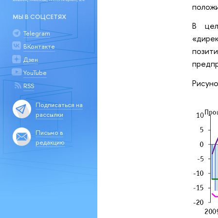
положи
МЫ В СОЦСЕТЯХ
В цел
Telegram
«дире
ВКонтакте
позит
Дзен
предпр
YouTube
Рисуно
RSS
Подписаться на
рассылки
Письмо в
редакцию