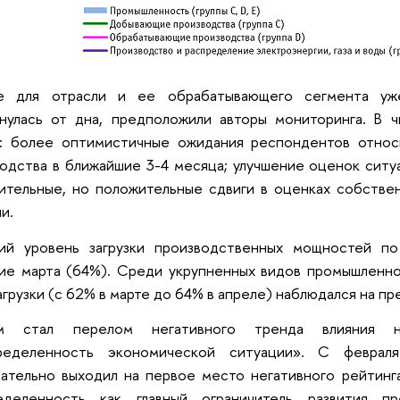
е для отрасли и ее обрабатывающего сегмента уж
кнулась от дна, предположили авторы мониторинга. В 
я: более оптимистичные ожидания респондентов относ
одства в ближайшие 3-4 месяца; улучшение оценок ситу
ительные, но положительные сдвиги в оценках собстве
и.
ий уровень загрузки производственных мощностей п
ние марта (64%). Среди укрупненных видов промышленн
агрузки (с 62% в марте до 64% в апреле) наблюдался на п
м стал перелом негативного тренда влияния н
ределенность экономической ситуации». С феврал
ательно выходил на первое место негативного рейтинга
еделенность как главный ограничитель развития п