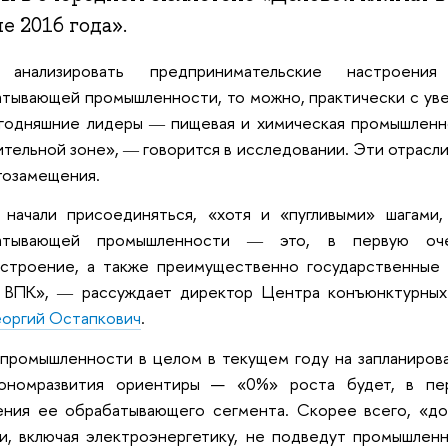
е 2016 года».
 анализировать предпринимательские настроени
тывающей промышленности, то можно, практически с уве
егодняшние лидеры
пищевая и химическая промышлен
—
тельной зоне»,
говорится в исследовании. Эти отрасли
—
тозамещения.
 начали присоединяться, «хотя и «пугливыми» шагами,
атывающей промышленности
это, в первую оче
—
остроение, а также преимущественно государственные 
 ВПК»,
рассуждает директор Центра конъюнктурны
—
еоргий Остапкович
.
промышленности в целом в текущем году на запланиров
ономразвития ориентиры
—
«0%» роста будет, в пер
ения ее обрабатывающего сегмента. Скорее всего, «до
и, включая электроэнергетику, не подведут промышленн