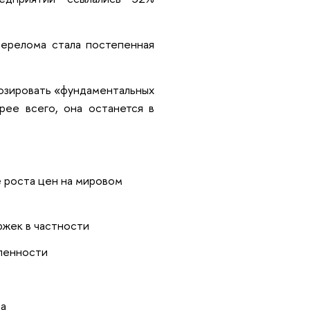
перелома стала постепенная
нозировать «фундаментальных
рее всего, она останется в
е роста цен на мировом
ржек в частности
шленности
да