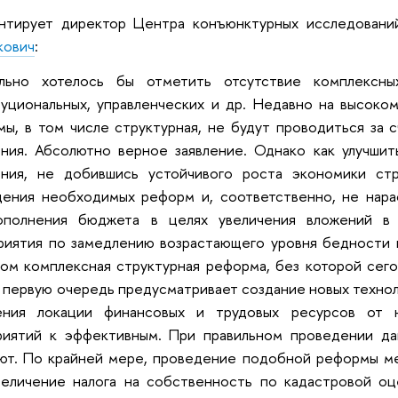
нтирует директор Центра конъюнктурных исследов
кович
:
льно хотелось бы отметить отсутствие комплекс
уциональных, управленческих и др. Недавно на высоком
ы, в том числе структурная, не будут проводиться за 
ния. Абсолютно верное заявление. Однако как улучшит
ения, не добившись устойчивого роста экономики стр
дения необходимых реформ и, соответственно, не нара
ополнения бюджета в целях увеличения вложений в 
иятия по замедлению возрастающего уровня бедности в 
ом комплексная структурная реформа, без которой сег
в первую очередь предусматривает создание новых технол
ения локации финансовых и трудовых ресурсов от 
риятий к эффективным. При правильном проведении да
ают. По крайней мере, проведение подобной реформы м
величение налога на собственность по кадастровой оц