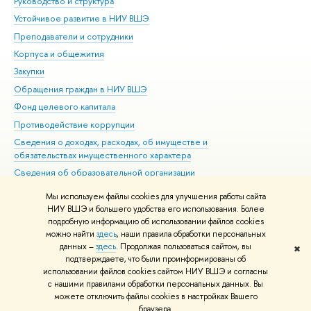
Руководство и структура
Дов
Устойчивое развитие в НИУ ВШЭ
Ол
Преподаватели и сотрудники
При
Корпуса и общежития
Вы
Закупки
При
Обращения граждан в НИУ ВШЭ
Ас
Фонд целевого капитала
До
Противодействие коррупции
Цен
Сведения о доходах, расходах, об имуществе и
Би
обязательствах имущественного характера
Об
Сведения об образовательной организации
Обр
Людям с ограниченными возможностями здоровья
Мы используем файлы cookies для улучшения работы сайта
Единая платежная страница
НИУ ВШЭ и большего удобства его использования. Более
подробную информацию об использовании файлов cookies
Работа в Вышке
можно найти
здесь
, наши правила обработки персональных
данных –
здесь
. Продолжая пользоваться сайтом, вы
✖
Редактору
подтверждаете, что были проинформированы об
© НИУ ВШЭ 1993–2026
Адреса и контакты
Условия использования
использовании файлов cookies сайтом НИУ ВШЭ и согласны
с нашими правилами обработки персональных данных. Вы
материалов
Политика конфиденциальности
Карта сайта
можете отключить файлы cookies в настройках Вашего
Шрифты HSE Sans и HSE Slab разработаны в
Школе дизайна НИУ ВШЭ
браузера.