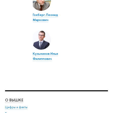
Гохберг Леонид
Маркович
Кузьминов Илья
Филиппович
О ВЫШКЕ
ОБ
Цифры и факты
Ли