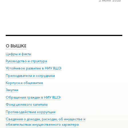
2 июня 2016
О ВЫШКЕ
ОБ
Цифры и факты
Ли
Руководство и структура
Дов
Устойчивое развитие в НИУ ВШЭ
Ол
Преподаватели и сотрудники
При
Корпуса и общежития
Вы
Закупки
При
Обращения граждан в НИУ ВШЭ
Ас
Фонд целевого капитала
До
Противодействие коррупции
Цен
Сведения о доходах, расходах, об имуществе и
Би
обязательствах имущественного характера
Об