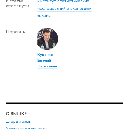
Институт статистических
В статье
упомянуты
исследований и экономики
знаний
Персоны
Куценко
Евгений
Сергеевич
О ВЫШКЕ
ОБ
Цифры и факты
Ли
Руководство и структура
Дов