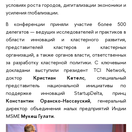
условиях роста городов, ди
гитализации экономики и
усиления глобализации.
В конференции приняли участие более 500
делегатов — ведущих исследователей и практиков в
области инноваций и кластерного развития,
представителей кластеров и кластерных
организаций, а также органов власти, ответственных
за разработку кластерной политики. С ключевыми
докладами выступили президент TCI Network,
доктор
Кристиан Кетелс
, специальный
представитель национальной инициативы по
поддержке инноваций StartupDelta, принц
Константин Оранско-Нассауский
, генеральный
директор объединения малых предприятий Индии
MSME
Мукеш Гулати
.