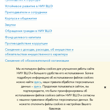
Устойчивое развитие в НИУ ВШЭ
Ол
Преподаватели и сотрудники
При
Корпуса и общежития
Вы
Закупки
При
Обращения граждан в НИУ ВШЭ
Ас
Фонд целевого капитала
До
Противодействие коррупции
Цен
Сведения о доходах, расходах, об имуществе и
Би
обязательствах имущественного характера
Об
Сведения об образовательной организации
Обр
Людям с ограниченными возможностями здоровья
Мы используем файлы cookies для улучшения работы сайта
Единая платежная страница
НИУ ВШЭ и большего удобства его использования. Более
подробную информацию об использовании файлов cookies
Работа в Вышке
можно найти
здесь
, наши правила обработки персональных
данных –
здесь
. Продолжая пользоваться сайтом, вы
✖
Редактору
подтверждаете, что были проинформированы об
© НИУ ВШЭ 1993–2026
Адреса и контакты
Условия использования
использовании файлов cookies сайтом НИУ ВШЭ и согласны
с нашими правилами обработки персональных данных. Вы
материалов
Политика конфиденциальности
Карта сайта
можете отключить файлы cookies в настройках Вашего
Шрифты HSE Sans и HSE Slab разработаны в
Школе дизайна НИУ ВШЭ
браузера.