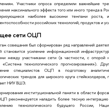
влениям. Участники опроса определили важнейшие т
ения максимального эффекта того или иного тренда в Рос
теризующиеся наиболее высокими темпами роста, 
ентоспособности российских технологий, продуктов и усл
ущее сети ОЦП
гам совещания был сформирован ряд направлений деяте
ей становится усиление информационной инфраструкту
ями между участниками сети (в частности, с опорой
л «Система технологического прогнозирования»). Др
чение специалистов ОЦП в подготовку аналитиче
огических трендов для широкого круга стейкхолдеров, 
кает НИУ ВШЭ.
рмирования институциональной памяти в области форса
ОЦП рекомендуется наладить более тесную интеграцию 
елению технологического будущего России, Нацио