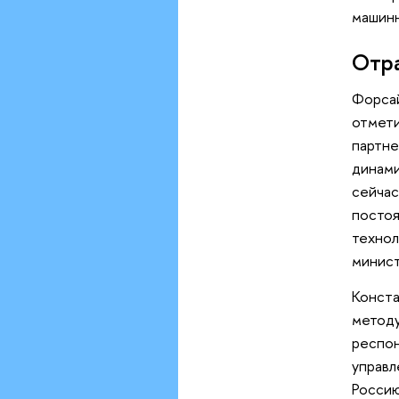
машинн
Отра
Форса
отме
партн
динами
сейча
посто
технол
минист
Конста
методу
респон
управл
Росси