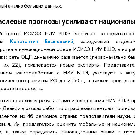
ый анализ больших данных.
слевые прогнозы усиливают националь
йт-центр ИСИЭЗ НИУ ВШЭ выступает координаторо
тил
Константин Вишневский
, заведующий отделом 
ерства в инновационной сфере ИСИЭЗ НИУ ВШЭ, в их ра
ка: сеть ОЦП динамично развивается (первоначально бы
с их 22), привлекаются новые эксперты. Представи
янном взаимодействии с НИУ ВШЭ, участвуют в акту
огического развития РФ до 2030 г., а такжев проведен
ерств и ведомств.
нтин поделился результатами исследования НИУ ВШЭ, п
 Дельфи в рамках работ по отраслевым центрам прогноз
дентов из 46 регионов страны: представители науки, 
ения. Им предлагалось оценить глобальные и национал
ю, а также определить инновационные рынки и про