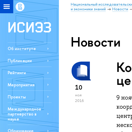
Национальный исследовательски
и экономики знаний
Новости
Новости
Об институте
Публикации
Ко
Рейтинги
це
Мероприятия
10
ноя
9 но
Проекты
2016
коор
Международное
партнерство в
цент
науке
неск
Образование