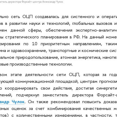
итель директора Форсайт-центра Александр Чулок
ально сеть ОЦП создавалась для системного и операти
в в развитии науки и технологий, глобальных вызовов и
тием данной сферы, обеспечения экспертно-аналити
ы стратегического планирования в РФ. На данный моме
озирования по 10 приоритетным направлениям, таким
на и здравоохранение, транспортные и космические сис
альное природопользование, атомная энергетика, наноте
вые производственные технологии.
вом этапе деятельности сети ОЦП, которая за год
вующей коммуникационной площадкой, центрам прогнози
но координировать свои действия, достигая синергет
влений, подчеркнул заместитель директора Форса
андр Чулок
. Он также рекомендовал повысить доказа
озных оценок за счет комбинирования качественных м
ртов) с количественными измерениями, в частности, 