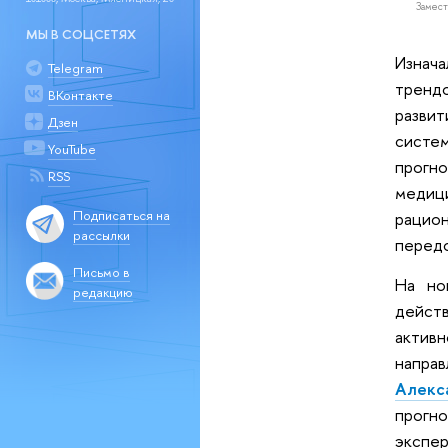
Замест
МЫ В СОЦСЕТЯХ
Изнач
Telegram
трендо
ВКонтакте
разви
Дзен
систем
YouTube
прогн
RSS
медици
Подписаться на
рацион
рассылки
передо
Письмо в
На но
редакцию
дейст
актив
напра
Алекс
прогн
экспе