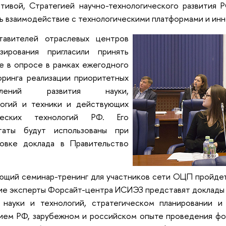
тивой, Стратегией научно-технологического развития 
ь взаимодействие с технологическими платформами и ин
тавителей отраслевых центров
озирования пригласили принять
е в опросе в рамках ежегодного
ринга реализации приоритетных
авлений развития науки,
логий и техники и действующих
ческих технологий РФ. Его
ьтаты будут использованы при
товке доклада в Правительство
щий семинар-тренинг для участников сети ОЦП пройдет
е эксперты Форсайт-центра ИСИЭЗ представят доклады о
 науки и технологий, стратегическом планировании и
ием РФ, зарубежном и российском опыте проведения фо