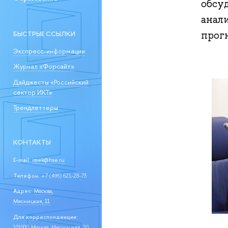
обсу
анал
прогн
БЫСТРЫЕ ССЫЛКИ
Экспресс-информации
Журнал «Форсайт»
Дайджесты «Российский
сектор ИКТ»
Трендлеттеры
КОНТАКТЫ
E-mail:
issek@hse.ru
Телефон:
+7 (495) 621-28-73
Адрес:
Москва,
Мясницкая, 11
Для корреспонденции:
101000, Москва, Мясницкая, 20