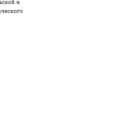
ьской и
ического