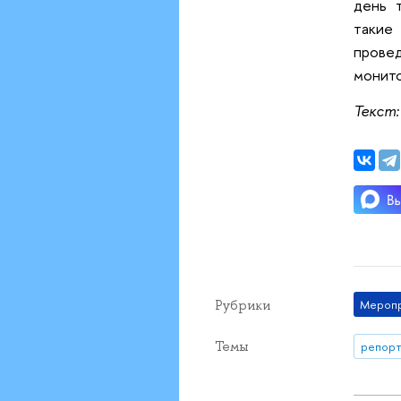
день 
такие
прове
монито
Текст:
Рубрики
Мероп
Темы
репорт