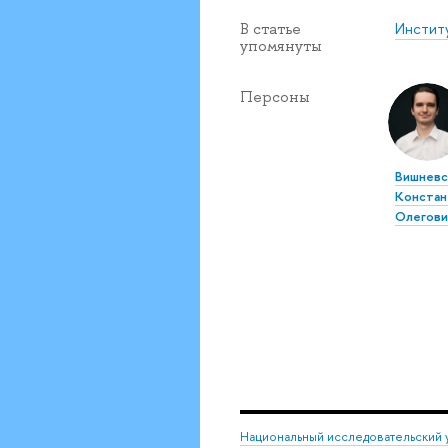
Инстит
В статье
упомянуты
Персоны
Вишневс
Констан
Олегови
Национальный исследовательский 