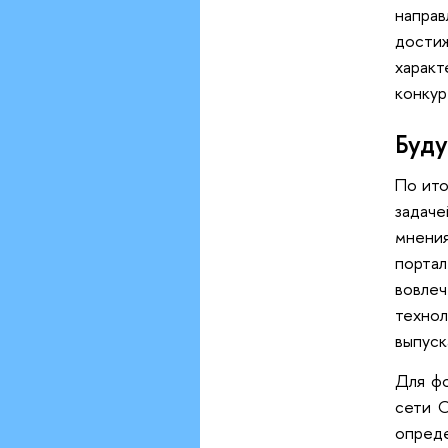
напра
достиж
харак
конкур
Буд
По ито
задач
мнени
порта
вовле
технол
выпус
Для фо
сети 
опред