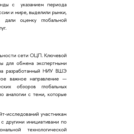
ренды с указанием периода
сии и мире, выделили рынки,
и дали оценку глобальной
уг.
льности сети ОЦП. Ключевой
ры для обмена экспертными
 на разработанный НИУ ВШЭ
угое важное направление —
ских обзоров глобальных
по аналогии с теми, которые
йт-исследований участникам
с другими инициативами по
нальной технологической