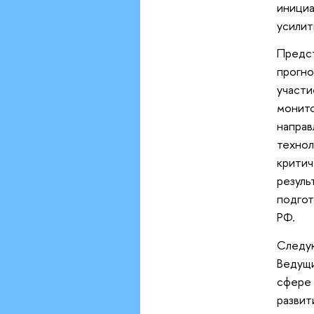
инициа
усилит
Предс
прогн
участи
монито
напр
техно
крити
резул
подго
РФ.
Следую
Ведущи
сфере
развит