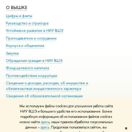
О ВЫШКЕ
ОБ
Цифры и факты
Ли
Руководство и структура
Дов
Устойчивое развитие в НИУ ВШЭ
Ол
Преподаватели и сотрудники
При
Корпуса и общежития
Вы
Закупки
При
Обращения граждан в НИУ ВШЭ
Ас
Фонд целевого капитала
До
Противодействие коррупции
Цен
Сведения о доходах, расходах, об имуществе и
Би
обязательствах имущественного характера
Об
Сведения об образовательной организации
Обр
Людям с ограниченными возможностями здоровья
Мы используем файлы cookies для улучшения работы сайта
Единая платежная страница
НИУ ВШЭ и большего удобства его использования. Более
подробную информацию об использовании файлов cookies
Работа в Вышке
можно найти
здесь
, наши правила обработки персональных
данных –
здесь
. Продолжая пользоваться сайтом, вы
✖