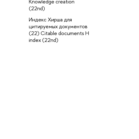
Knowledge creation
п
(22nd)
и
и
Индекс Хирша для
Fo
цитируемых документов
i
(22) Citable documents H
in
index (22nd)
С
в
к
Ve
(
Г
р
м
e
m