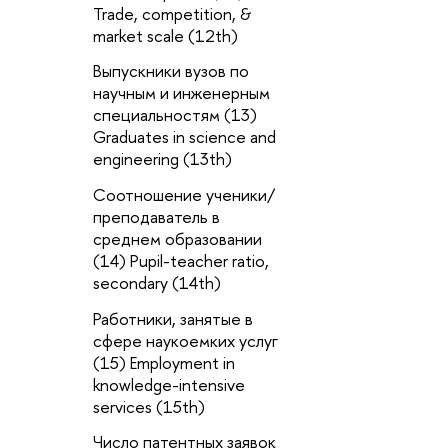
Trade, competition, &
э
market scale (12th)
pe
u
Выпускники вузов по
научным и инженерным
И
специальностям (13)
с
Graduates in science and
In
engineering (13th)
(
Соотношение ученики/
В
преподаватель в
з
среднем образовании
l
(14) Pupil-teacher ratio,
К
secondary (14th)
р
Работники, занятые в
(
сфере наукоемких услуг
qu
(15) Employment in
П
knowledge-intensive
ср
services (15th)
e
Число патентных заявок
(