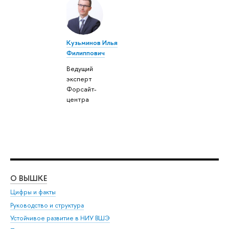
Кузьминов Илья
Филиппович
Ведущий
эксперт
Форсайт-
центра
О ВЫШКЕ
ОБ
Цифры и факты
Ли
Руководство и структура
Дов
Устойчивое развитие в НИУ ВШЭ
Ол