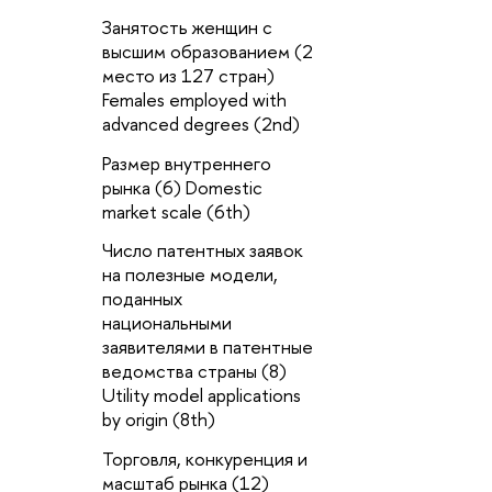
Занятость женщин с
П
высшим образованием (2
с
место из 127 стран)
о
Females employed with
т
advanced degrees (2nd)
Po
a
Размер внутреннего
vi
рынка (6) Domestic
(
market scale (6th)
В
Число патентных заявок
(
на полезные модели,
i
поданных
национальными
П
заявителями в патентные
д
ведомства страны (8)
(
Utility model applications
o
by origin (8th)
e
Торговля, конкуренция и
В
масштаб рынка (12)
и