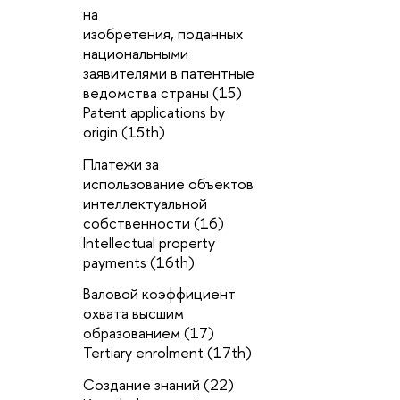
на
Э
изобретения, поданных
л
национальными
Lo
заявителями в патентные
p
ведомства страны (15)
Patent applications by
И
origin (15th)
I
Платежи за
П
использование объектов
(9
интеллектуальной
e
собственности (16)
Э
Intellectual property
с
payments (16th)
с
Валовой коэффициент
1
охвата высшим
1
образованием (17)
e
Tertiary enrolment (17th)
ce
Создание знаний (22)
Ч