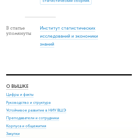
статистический сборник
Институт статистических
В статье
упомянуты
исследований и экономики
знаний
О ВЫШКЕ
ОБ
Цифры и факты
Ли
Руководство и структура
Дов
Устойчивое развитие в НИУ ВШЭ
Ол
Преподаватели и сотрудники
При
Корпуса и общежития
Вы
Закупки
При