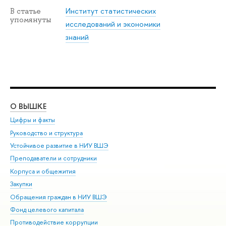
Институт статистических
В статье
упомянуты
исследований и экономики
знаний
О ВЫШКЕ
ОБ
Цифры и факты
Ли
Руководство и структура
Дов
Устойчивое развитие в НИУ ВШЭ
Ол
Преподаватели и сотрудники
При
Корпуса и общежития
Вы
Закупки
При
Обращения граждан в НИУ ВШЭ
Ас
Фонд целевого капитала
До
Противодействие коррупции
Цен