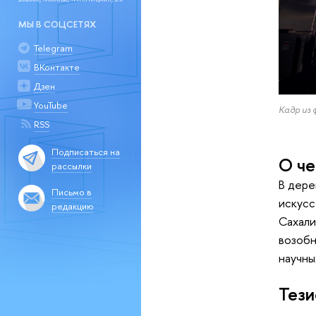
МЫ В СОЦСЕТЯХ
Telegram
ВКонтакте
Дзен
YouTube
Кадр из 
RSS
Подписаться на
О че
рассылки
В дере
Письмо в
искусс
редакцию
Сахали
возобн
научны
Тез