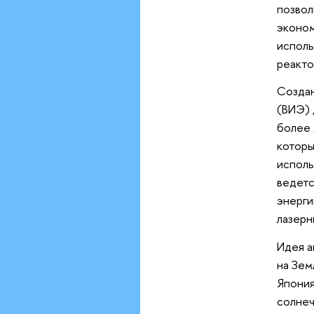
позвол
эконом
исполь
реакто
Создан
(ВИЭ) 
более 
которы
исполь
ведетс
энерги
лазерн
Идея а
на Зем
Япония
солнеч