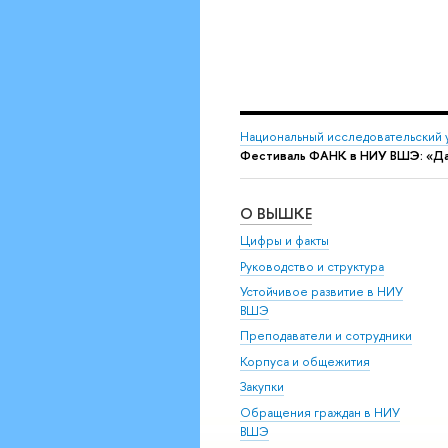
Национальный исследовательский 
Фестиваль ФАНК в НИУ ВШЭ: «Да
О ВЫШКЕ
Цифры и факты
Руководство и структура
Устойчивое развитие в НИУ
ВШЭ
Преподаватели и сотрудники
Корпуса и общежития
Закупки
Обращения граждан в НИУ
ВШЭ