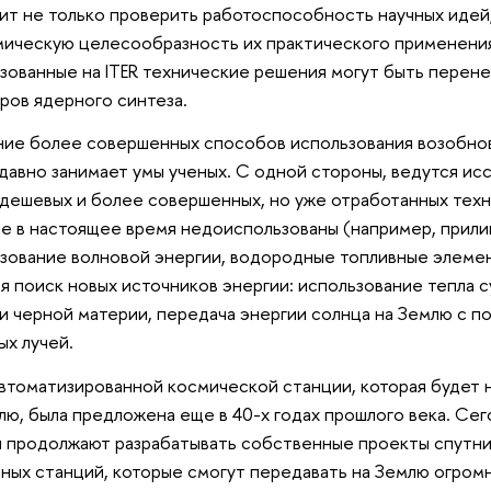
ит не только проверить работоспособность научных идей,
ическую целесообразность их практического применения.
зованные на ITER технические решения могут быть перен
ров ядерного синтеза.
ие более совершенных способов использования возобно
давно занимает умы ученых. С одной стороны, ведутся ис
дешевых и более совершенных, но уже отработанных техн
е в настоящее время недоиспользованы (например, прили
зование волновой энергии, водородные топливные элемен
я поиск новых источников энергии: использование тепла с
и черной материи, передача энергии солнца на Землю с 
ых лучей.
втоматизированной космической станции, которая будет 
лю, была предложена еще в 40-х годах прошлого века. Се
 продолжают разрабатывать собственные проекты спутн
ных станций, которые смогут передавать на Землю огром