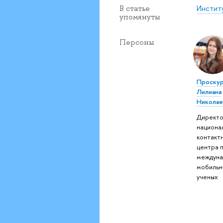
Инстит
В статье
упомянуты
Персоны
Проскур
Лилиана
Николае
Директ
национа
контакт
центра 
междуна
мобильн
ученых