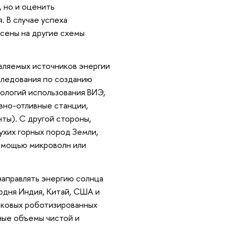
 но и оценить
 В случае успеха
есены на другие схемы
вляемых источников энергии
следования по созданию
ологий использования ВИЭ,
вно-отливные станции,
ты). С другой стороны,
ухих горных пород Земли,
помощью микроволн или
направлять энергию солнца
годня Индия, Китай, США и
иковых роботизированных
ные объемы чистой и