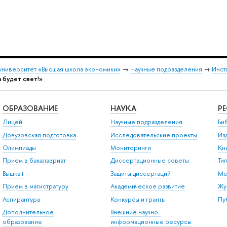
университет «Высшая школа экономики»
→
Научные подразделения
→
Инст
 будет свет!»
ОБРАЗОВАНИЕ
НАУКА
Р
Лицей
Научные подразделения
Би
Довузовская подготовка
Исследовательские проекты
Из
Олимпиады
Мониторинги
Кн
Прием в бакалавриат
Диссертационные советы
Ти
Вышка+
Защиты диссертаций
Ме
Прием в магистратуру
Академическое развитие
Жу
Аспирантура
Конкурсы и гранты
Пу
Дополнительное
Внешние научно-
образование
информационные ресурсы