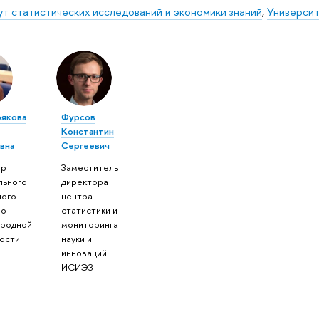
ут статистических исследований и экономики знаний
,
Университ
якова
Фурсов
Константин
вна
Сергеевич
ор
Заместитель
льного
директора
ного
центра
по
статистики и
родной
мониторинга
ости
науки и
инноваций
ИСИЭЗ