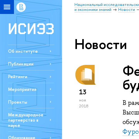
Национальный исследовательски
и экономики знаний
Новости
Новости
Об институте
Публикации
Фе
Рейтинги
бу
Мероприятия
13
ноя
В ра
Проекты
2018
Высше
Международное
партнерство в
обсу
науке
Фурс
Образование