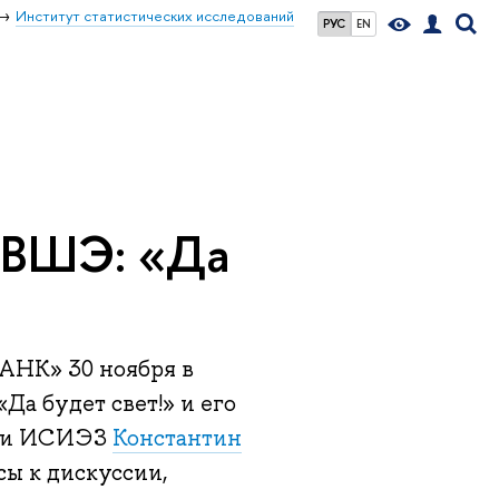
Институт статистических исследований
РУС
EN
 ВШЭ: «Да
«ФАНК»
30 ноября в
Да будет свет!» и его
ики ИСИЭЗ
Константин
сы к дискуссии,