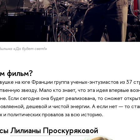
фильма «Да будет свет!»
м фильм?
вушке на юге Франции группа ученых-энтузиастов из 37 ст
твенную звезду. Мало кто знает, что эта идея впервые возн
не. Если сегодня она будет реализована, то сможет откры
овляемой, дешевой и чистой энергии. А если нет — то ста
х и политических провалов за всю историю.
исы
Лилианы Проскуряковой