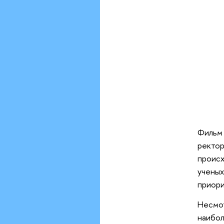
Фильм 
ректор
происх
ученых
приори
Несмот
наибол