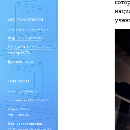
кото
наци
учен
БЫСТРЫЕ ССЫЛКИ
Экспресс-информации
Журнал «Форсайт»
Дайджесты «Российский
сектор ИКТ»
Трендлеттеры
КОНТАКТЫ
E-mail:
issek@hse.ru
Телефон:
+7 (495) 621-28-73
Адрес:
Москва,
Мясницкая, 11
Для корреспонденции:
101000, Москва, Мясницкая, 20