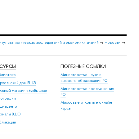
итут статистических исследований и экономики знаний
→
Новости
→
ЕСУРСЫ
ПОЛЕЗНЫЕ ССЫЛКИ
блиотека
Министерство науки и
высшего образования РФ
дательский дом ВШЭ
Министерство просвещения
ижный магазин «БукВышка»
РФ
пография
Массовые открытые онлайн-
диацентр
курсы
рналы ВШЭ
бликации