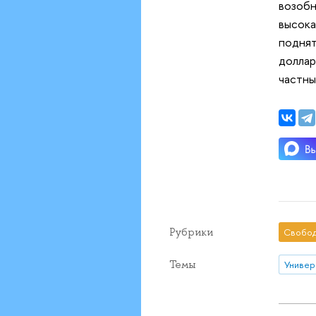
возобн
высока
поднят
доллар
частны
Рубрики
Свобод
Темы