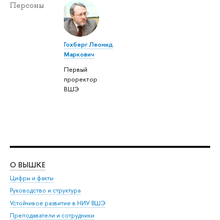
Персоны
Гохберг Леонид
Маркович
Первый
проректор
ВШЭ
О ВЫШКЕ
ОБ
Цифры и факты
Ли
Руководство и структура
Дов
Устойчивое развитие в НИУ ВШЭ
Ол
Преподаватели и сотрудники
При