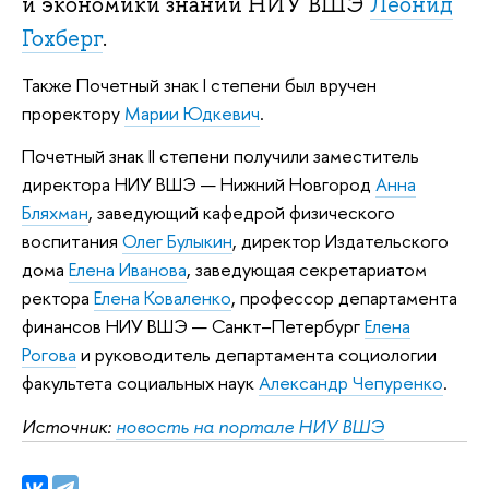
и экономики знаний НИУ ВШЭ
Леонид
Гохберг
.
Также Почетный знак I степени был вручен
проректору
Марии Юдкевич
.
Почетный знак II степени получили заместитель
директора НИУ ВШЭ — Нижний Новгород
Анна
Бляхман
, заведующий кафедрой физического
воспитания
Олег Булыкин
, директор Издательского
дома
Елена Иванова
, заведующая секретариатом
ректора
Елена Коваленко
, профессор департамента
финансов НИУ ВШЭ — Санкт–Петербург
Елена
Рогова
и руководитель департамента социологии
факультета социальных наук
Александр Чепуренко
.
Источник:
новость на портале НИУ ВШЭ