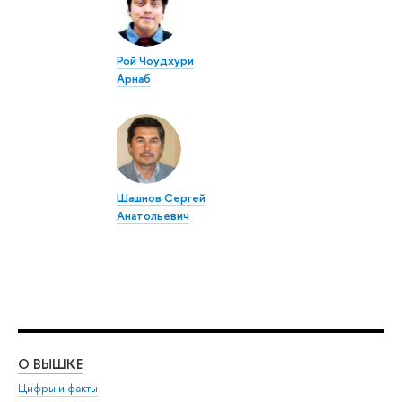
Рой Чоудхури
Арнаб
Шашнов Сергей
Анатольевич
О ВЫШКЕ
ОБ
Цифры и факты
Ли