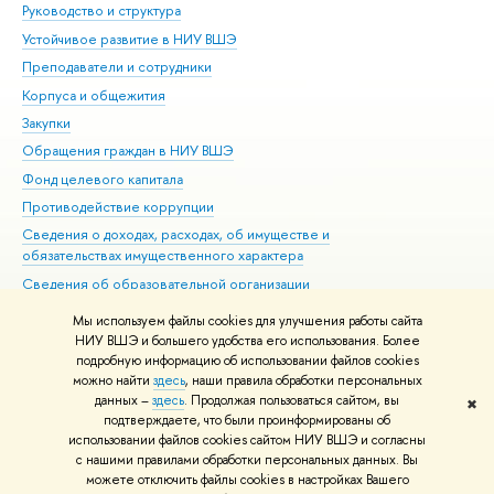
Руководство и структура
Дов
Устойчивое развитие в НИУ ВШЭ
Ол
Преподаватели и сотрудники
При
Корпуса и общежития
Вы
Закупки
При
Обращения граждан в НИУ ВШЭ
Ас
Фонд целевого капитала
До
Противодействие коррупции
Цен
Сведения о доходах, расходах, об имуществе и
Би
обязательствах имущественного характера
Об
Сведения об образовательной организации
Обр
Людям с ограниченными возможностями здоровья
Мы используем файлы cookies для улучшения работы сайта
Единая платежная страница
НИУ ВШЭ и большего удобства его использования. Более
подробную информацию об использовании файлов cookies
Работа в Вышке
можно найти
здесь
, наши правила обработки персональных
данных –
здесь
. Продолжая пользоваться сайтом, вы
✖
Редактору
подтверждаете, что были проинформированы об
© НИУ ВШЭ 1993–2026
Адреса и контакты
Условия использования
использовании файлов cookies сайтом НИУ ВШЭ и согласны
с нашими правилами обработки персональных данных. Вы
материалов
Политика конфиденциальности
Карта сайта
можете отключить файлы cookies в настройках Вашего
Шрифты HSE Sans и HSE Slab разработаны в
Школе дизайна НИУ ВШЭ