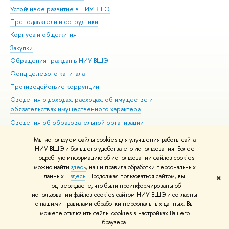
Устойчивое развитие в НИУ ВШЭ
Ол
Преподаватели и сотрудники
При
Корпуса и общежития
Вы
Закупки
При
Обращения граждан в НИУ ВШЭ
Ас
Фонд целевого капитала
До
Противодействие коррупции
Цен
Сведения о доходах, расходах, об имуществе и
Би
обязательствах имущественного характера
Об
Сведения об образовательной организации
Обр
Людям с ограниченными возможностями здоровья
Мы используем файлы cookies для улучшения работы сайта
Единая платежная страница
НИУ ВШЭ и большего удобства его использования. Более
подробную информацию об использовании файлов cookies
Работа в Вышке
можно найти
здесь
, наши правила обработки персональных
данных –
здесь
. Продолжая пользоваться сайтом, вы
✖
Редактору
подтверждаете, что были проинформированы об
© НИУ ВШЭ 1993–2026
Адреса и контакты
Условия использования
использовании файлов cookies сайтом НИУ ВШЭ и согласны
с нашими правилами обработки персональных данных. Вы
материалов
Политика конфиденциальности
Карта сайта
можете отключить файлы cookies в настройках Вашего
Шрифты HSE Sans и HSE Slab разработаны в
Школе дизайна НИУ ВШЭ
браузера.