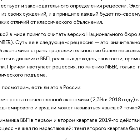
ествует и законодательного определения рецессии. Эксп
 из своих суждений, и в принципе каждый будет по-своему
зких отличий от классического объяснения.
кой в мире принято считать версию Национального бюро 
BER). Суть ее в следующем: рецессия — это значительн
й экономике страны продолжительностью более несколь
ется в динамике ВВП, реальных доходов, занятости, пром
ли. Причем наступает рецессия, по мнению NBER, только 
мического подъема.
 посмотрим, есть ли это в России:
емп роста отечественной экономики (2,3% в 2018 году) в
еднемирового и вряд ли может называться «высшей точкой
инамика ВВП в первом и втором квартале 2019-го действи
оцесс не шел по нарастающей: темп второго квартала был 