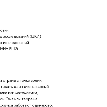
ович,
х исследований (ЦКИ)
х исследований
й НИУ ВШЭ
 страны с точки зрения
итывать один очень важный
зики или математики,
акон Ома или теорема
кризиса работают одинаково.