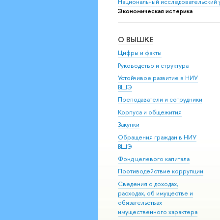
Национальный исследовательский 
Экономическая истерика
О ВЫШКЕ
Цифры и факты
Руководство и структура
Устойчивое развитие в НИУ
ВШЭ
Преподаватели и сотрудники
Корпуса и общежития
Закупки
Обращения граждан в НИУ
ВШЭ
Фонд целевого капитала
Противодействие коррупции
Сведения о доходах,
расходах, об имуществе и
обязательствах
имущественного характера