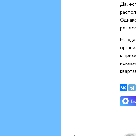
Да, ес
распол
Однако
рецесс
Не уда
органи
к прим
исключ
кварта