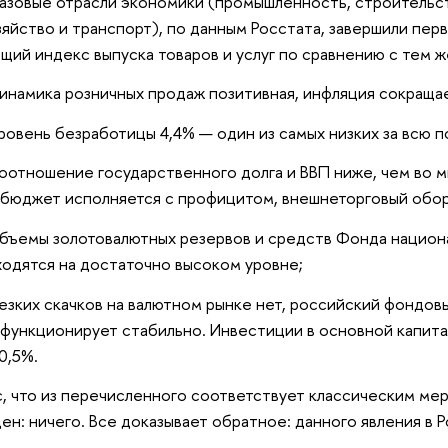
азовые отрасли экономики (промышленность, строительст
зяйство и транспорт), по данным Росстата, завершили пер
щий индекс выпуска товаров и услуг по сравнению с тем 
инамика розничных продаж позитивная, инфляция сокращае
ровень безработицы 4,4% — один из самых низких за всю 
оотношение государственного долга и ВВП ниже, чем во м
сбюджет исполняется с профицитом, внешнеторговый обор
бъемы золотовалютных резервов и средств Фонда национ
ходятся на достаточно высоком уровне;
езких скачков на валютном рынке нет, российский фондовы
 функционирует стабильно. Инвестиции в основной капита
0,5%.
, что из перечисленного соответствует классическим ме
ен: ничего. Все доказывает обратное: данного явления в 