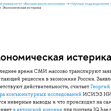
й университет «Высшая школа экономики»
Научные подразделения
Экономическая истерика
ономическая истерик
следнее время СМИ массово транслируют зая
упающей рецессии в экономике России. Заявл
ветствуют действительности, считает
Георгий
ра конъюнктурных исследований
ИСИЭЗ НИУ
тся неверные выводы и что происходит на сам
сняет
в авторской колонке
для портала IQ.hse.r