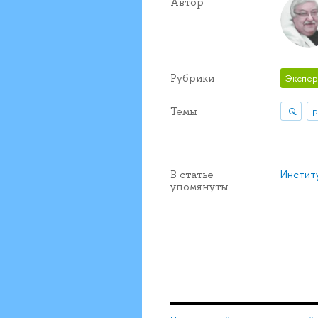
Автор
Рубрики
Экспер
Темы
IQ
р
Инстит
В статье
упомянуты