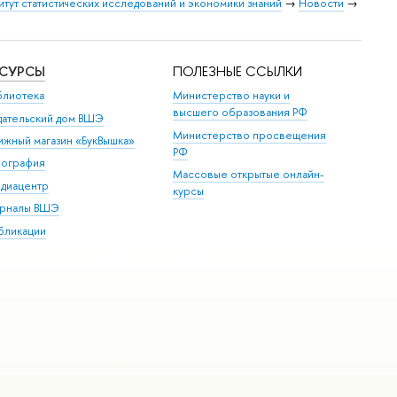
итут статистических исследований и экономики знаний
→
Новости
→
ЕСУРСЫ
ПОЛЕЗНЫЕ ССЫЛКИ
блиотека
Министерство науки и
высшего образования РФ
дательский дом ВШЭ
Министерство просвещения
ижный магазин «БукВышка»
РФ
пография
Массовые открытые онлайн-
диацентр
курсы
рналы ВШЭ
бликации