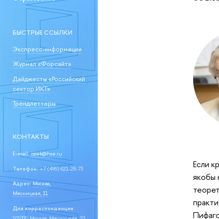
БЫСТРЫЕ ССЫЛКИ
Экспресс-информации
Журнал «Форсайт»
Дайджесты «Российский
сектор ИКТ»
Трендлеттеры
КОНТАКТЫ
E-mail:
issek@hse.ru
Если к
Телефон:
+7 (495) 621-28-73
якобы 
Адрес:
Москва,
теорет
Мясницкая, 11
практи
Для корреспонденции:
Пифаго
101000, Москва, Мясницкая, 20