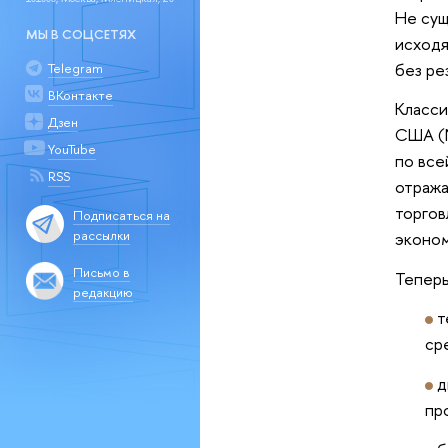
Не сущ
МЫ В СОЦСЕТЯХ
исходя
без ре
Telegram
ВКонтакте
Класси
Дзен
США (N
YouTube
по все
RSS
отража
торгов
Подписаться на
рассылки
эконо
Письмо в
Теперь
редакцию
т
ср
д
пр