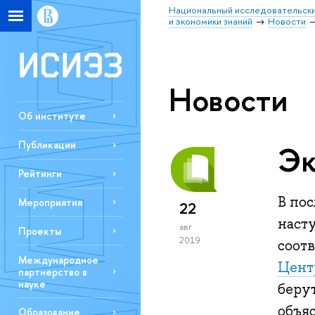
Национальный исследовательски
и экономики знаний
Новости
Новости
Об институте
Публикации
Эк
Рейтинги
В по
Мероприятия
22
наст
авг
Проекты
2019
соот
Международное
Цент
партнерство в
науке
беру
объя
Образование