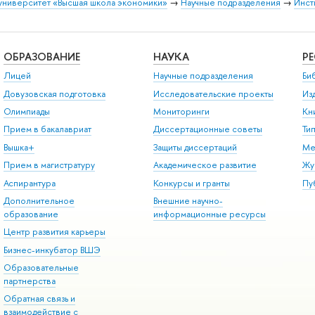
университет «Высшая школа экономики»
→
Научные подразделения
→
Инст
ОБРАЗОВАНИЕ
НАУКА
Р
Лицей
Научные подразделения
Би
Довузовская подготовка
Исследовательские проекты
Из
Олимпиады
Мониторинги
Кн
Прием в бакалавриат
Диссертационные советы
Ти
Вышка+
Защиты диссертаций
Ме
Прием в магистратуру
Академическое развитие
Жу
Аспирантура
Конкурсы и гранты
Пу
Дополнительное
Внешние научно-
образование
информационные ресурсы
Центр развития карьеры
Бизнес-инкубатор ВШЭ
Образовательные
партнерства
Обратная связь и
взаимодействие с