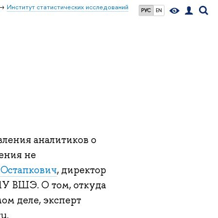
Институт статистических исследований
РУС
EN
а
вления аналитиков о
ения не
 Остапкович
, директор
 ВШЭ. О том, откуда
ом деле, эксперт
u.