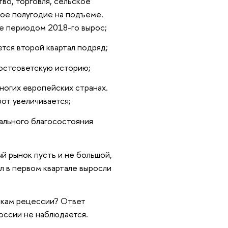
во, торговля, сельское
вое полугодие на подъеме.
же периодом 2018-го вырос;
тся второй квартал подряд;
постсоветскую историю;
ногих европейских странах.
от увеличивается;
ального благосостояния
й рынок пусть и не большой,
л в первом квартале выросли
ркам рецессии? Ответ
России не наблюдается.