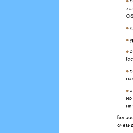
б
хо
Об
д
у
с
Го
о
на
р
но
на 
Вопрос
очевид