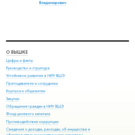
Владимирович
О ВЫШКЕ
ОБ
Цифры и факты
Ли
Руководство и структура
Дов
Устойчивое развитие в НИУ ВШЭ
Ол
Преподаватели и сотрудники
При
Корпуса и общежития
Вы
Закупки
При
Обращения граждан в НИУ ВШЭ
Ас
Фонд целевого капитала
До
Противодействие коррупции
Цен
Сведения о доходах, расходах, об имуществе и
Би
обязательствах имущественного характера