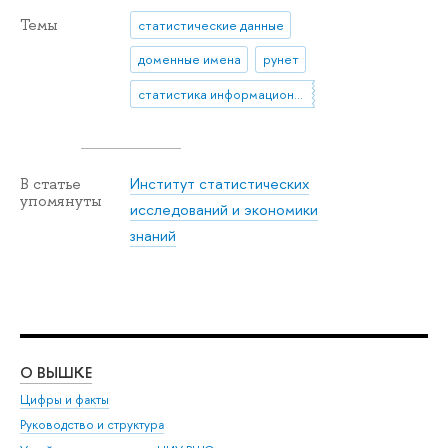
Темы
статистические данные
доменные имена
рунет
статистика информационного общества
Институт статистических
В статье
упомянуты
исследований и экономики
знаний
О ВЫШКЕ
ОБ
Цифры и факты
Ли
Руководство и структура
Дов