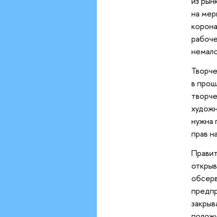
из рын
на мер
корона
рабоче
немало
Творче
в прош
творче
художн
нужна 
прав н
Правит
открыв
обсер
предпр
закрыв
положи