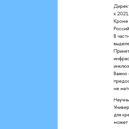
Дирек
к 2021
Кроме 
Россий
В част
выделе
Принят
инфрас
инклюз
Важно 
предос
не мат
Научн
Униве
для кр
может 