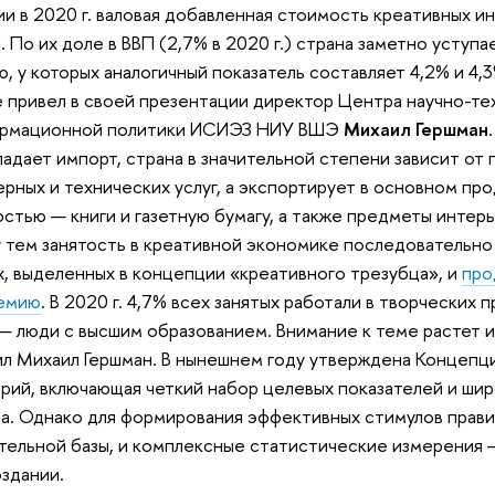
ии в 2020 г. валовая добавленная стоимость креативных и
. По их доле в ВВП (2,7% в 2020 г.) страна заметно уст
ю, у которых аналогичный показатель составляет 4,2% и 4
 привел в своей презентации директор Центра научно-те
ормационной политики ИСИЭЗ НИУ ВШЭ
Михаил Гершман
адает импорт, страна в значительной степени зависит от 
рных и технических услуг, а экспортирует в основном пр
стью — книги и газетную бумагу, а также предметы интерье
тем занятость в креативной экономике последовательно 
х, выделенных в концепции «креативного трезубца», и
про
демию
. В 2020 г. 4,7% всех занятых работали в творческих
 — люди с высшим образованием. Внимание к теме растет и
л Михаил Гершман. В нынешнем году утверждена Концепци
рий, включающая четкий набор целевых показателей и ши
а. Однако для формирования эффективных стимулов прави
тельной базы, и комплексные статистические измерения 
оздании.