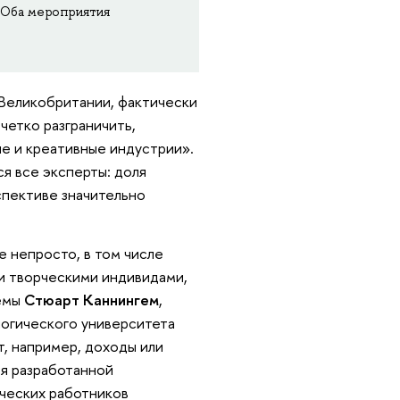
. Оба мероприятия
 Великобритании, фактически
четко разграничить,
ые и креативные индустрии».
ся все эксперты: доля
спективе значительно
 непросто, в том числе
 и творческими индивидами,
темы
Стюарт Каннингем
,
огического университета
, например, доходы или
ся разработанной
рческих работников