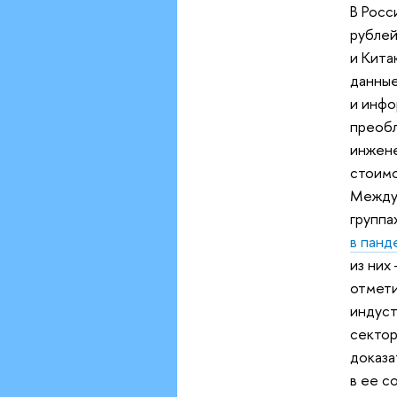
В Росс
рублей
и Кита
данные
и инф
преобл
инжене
стоимо
Между 
группа
в пан
из них
отмети
индуст
сектор
доказа
в ее с