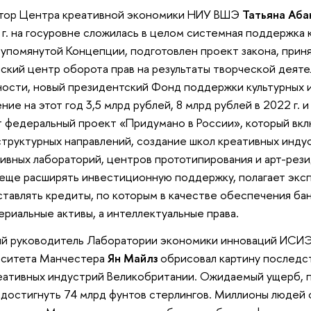
тор Центра креативной экономики НИУ ВШЭ
Татьяна Аба
 г. на госуровне сложилась в целом системная поддержка 
упомянутой Концепции, подготовлен проект закона, приня
ский центр оборота прав на результаты творческой деяте
ности, новый президентский Фонд поддержки культурных
ние на этот год 3,5 млрд рублей, 8 млрд рублей в 2022 г. и
 федеральный проект «Придумано в России», который вкл
труктурных направлений, создание школ креативных инду
ивных лабораторий, центров прототипирования и арт-рези
еще расширять инвестиционную поддержку, полагает эксп
тавлять кредиты, по которым в качестве обеспечения бан
ериальные активы, а интеллектуальные права.
ый руководитель Лаборатории экономики инноваций ИСИ
рситета Манчестера
Ян Майлз
обрисовал картину последс
еативных индустрий Великобритании. Ожидаемый ущерб, 
достигнуть 74 млрд фунтов стерлингов. Миллионы людей