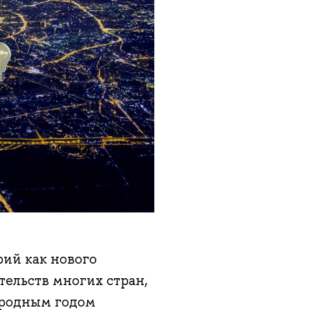
ий как нового
тельств многих стран,
ародным годом