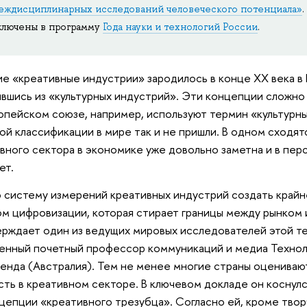
еждисциплинарных исследований человеческого потенциала»
ключены в программу
Года науки и технологий России
.
е «креативные индустрии» зародилось в конце XX века в
вшись из «культурных индустрий». Эти концепции сложно 
ропейском союзе, например, используют термин «культурн
ой классификации в мире так и не пришли. В одном сходят
вного сектора в экономике уже довольно заметна и в пер
ет.
 систему измерений креативных индустрий создать крайне
ом цифровизации, которая стирает границы между рынком
рждает один из ведущих мировых исследователей этой 
енный почетный профессор коммуникаций и медиа Технол
енда (Австралия). Тем не менее многие страны оценивают
сть в креативном секторе. В ключевом докладе он коснул
цепции «креативного трезубца». Согласно ей, кроме тво