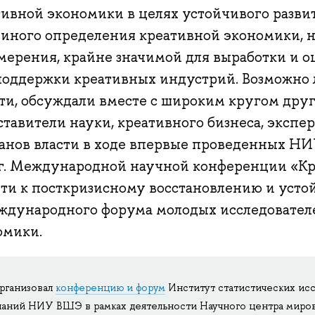
тивной экономики в целях устойчивого развит
диного определения креативной экономики, 
змерения, крайне значимой для выработки и 
поддержки креативных индустрий. Возможно л
ти, обсуждали вместе с широким кругом дру
тавители науки, креативного бизнеса, экспе
ганов власти в ходе впервые проведенных Н
 г. Международной научной конференции «Кр
ути к посткризисному восстановлению и уст
ждународного форума молодых исследовател
омики.
рганизовал
конференцию и форум
Институт статистических ис
наний НИУ ВШЭ в рамках деятельности Научного центра миро