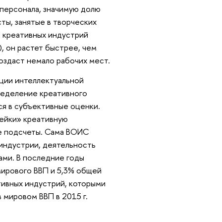
персонала, значимую долю
ты, занятые в творческих
и креативных индустрий
, он растет быстрее, чем
оздаст немало рабочих мест.
ции интеллектуальной
пределение креативного
ся в субъективные оценки.
пейки» креативную
ые подсчеты. Сама ВОИС
е индустрии, деятельность
ами. В последние годы
мирового ВВП и 5,3% общей
тивных индустрий, которыми
 мировом ВВП в 2015 г.