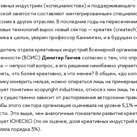
тивных индустриях («специалистов») и поддерживающего 
ской занятости составляют «интегрированные» специалис
сиях в других отраслях. В последние годы на пересечени
овых технологий вырос новый сектор — креатек (createch)
ика в целом, уверен профессор Каннингем, и в будущем с
дитель отдела креативных индустрий Всемирной организа
венности (ВОИС)
Димитер Ганчев
согласен с тем, что о
а — непростой вопрос, а его решение неизбежно упирает
нять, что более креативно, а что менее? В общем, «до ко
ику измерить нельзя, можно опираться лишь на примерн
ует понятием «copyright industries», относя к ним лишь т
х существенно зависит от распоряжения авторскими прав
бы этого сектора организация оценивала на уровне 5,1% 
сти. Это выше, чем аналогичные показатели развития креа
ует ЮНЕСКО (по их оценке, доля креативных индустрий в
ляла порядка 3%).