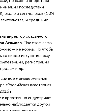
рами, не смогли опереться
нимизации последствий
K, около 3 млн человек (10%
авительства, и среди них
ена директор созданного
ра Агамова
. При этом само
ожник — не норма. Но чтобы
ть на своем искусстве, ему
компетенций, регистрации
продаж и др.
ссии все меньше желания
ра «Российская кластерная
2016 г.
 в креативных индустриях:
лельно наблюдается другой
сти в традиционных