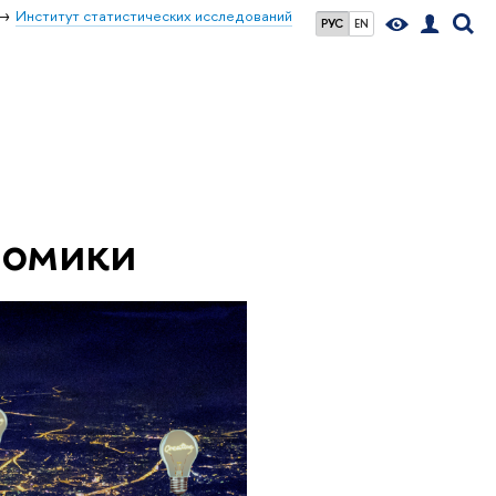
Институт статистических исследований
РУС
EN
номики