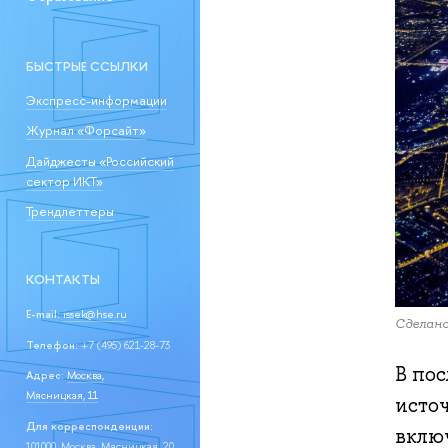
БЫСТРЫЕ ССЫЛКИ
Экспресс-информации
Журнал «Форсайт»
Дайджесты «Российский
сектор ИКТ»
Трендлеттеры
КОНТАКТЫ
E-mail:
issek@hse.ru
Сделано
Телефон:
+7 (495) 621-28-73
В по
Адрес:
Москва,
Мясницкая, 11
источ
Для корреспонденции:
вклю
101000, Москва, Мясницкая, 20