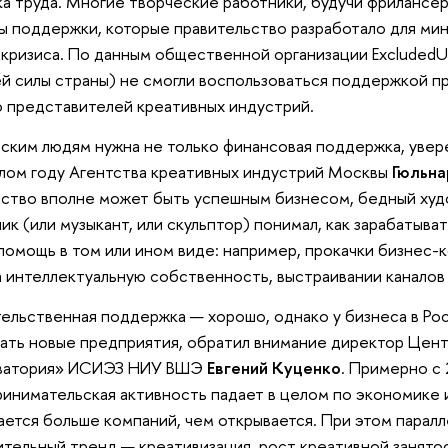
ка труда. Многие творческие работники, будучи фрилансе
ы поддержки, которые правительство разработало для ми
кризиса. По данным общественной организации ExcludedU
й силы страны) не смогли воспользоваться поддержкой пр
 представителей креативных индустрий.
ским людям нужна не только финансовая поддержка, увер
лом году Агентства креативных индустрий Москвы
Гюльна
ство вполне может быть успешным бизнесом, бедный худ
ик (или музыкант, или скульптор) понимал, как зарабатыва
помощь в том или ином виде: например, прокачки бизнес-
а интеллектуальную собственность, выстраивании каналов 
ельственная поддержка — хорошо, однако у бизнеса в Ро
ать новые предприятия, обратил внимание директор Цент
ватория» ИСИЭЗ НИУ ВШЭ
Евгений Куценко
. Примерно с 
инимательская активность падает в целом по экономике и
ается больше компаний, чем открывается. При этом парал
тельный тренд — креативизация, рост креативной занято