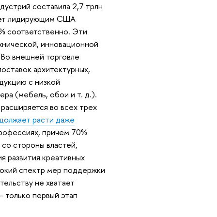
ндустрий составила 2,7 трлн
упает лидирующим США
,3% соответственно. Эти
хнической, инновационной
. Во внешней торговле
поставок архитектурных,
одукцию с низкой
ра (мебель, обои и т. д.).
расширяется во всех трех
должает расти даже
 профессиях, причем 70%
 со стороны властей,
я развития креативных
рокий спектр мер поддержки
тельству не хватает
— только первый этап