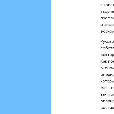
в креа
творче
профес
и цифр
эконом
Руково
собст
сектор
Как по
эконом
оперир
которы
масшта
занято
оперир
состав