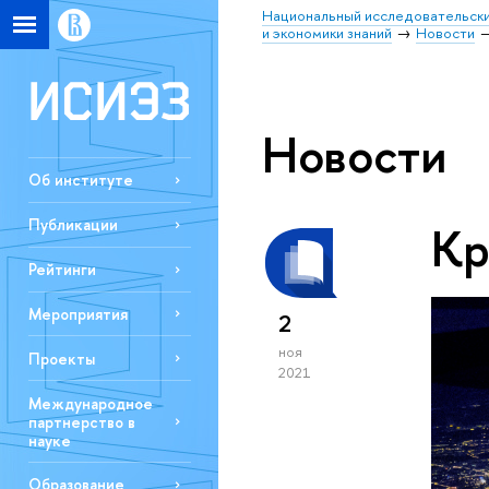
Национальный исследовательски
и экономики знаний
Новости
Новости
Об институте
Публикации
Кр
Рейтинги
Мероприятия
2
ноя
Проекты
2021
Международное
партнерство в
науке
Образование