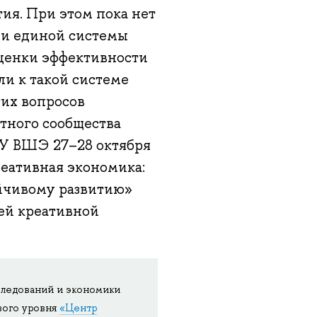
ия. При этом пока нет
ни единой системы
оценки эффективности
и к такой системе
гих вопросов
ртного сообщества
ИУ ВШЭ 27–28 октября
еативная экономика:
ойчивому развитию»
ей креативной
следований и экономики
вого уровня
«Центр