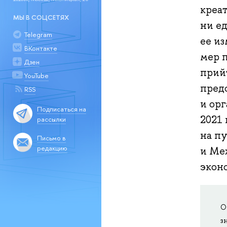
креа
МЫ В СОЦСЕТЯХ
ни е
Telegram
ее и
ВКонтакте
мер 
Дзен
прий
YouTube
предс
RSS
и ор
Подписаться на
2021
рассылки
на п
Письмо в
редакцию
и Ме
экон
О
з