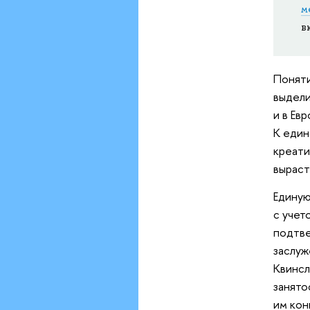
м
в
Поняти
выдели
и в Ев
К един
креати
выраст
Единую
с учет
подтве
заслуж
Квинсл
занято
им кон