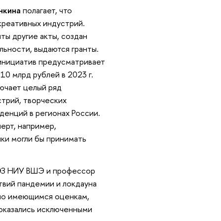
нкина
полагает, что
креативных индустрий.
ты другие акты, создан
льности, выдаются гранты.
 инициатив предусматривает
 10 млрд рублей в 2023 г.
ючает целый ряд
стрий, творческих
денций в регионах России.
ерт, например,
ки могли бы принимать
ЭЗ НИУ ВШЭ и профессор
твий пандемии и локдауна
по имеющимся оценкам,
 оказались исключенными