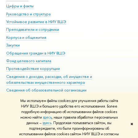
Цифры и факты
Ли
Руководство и структура
Дов
Устойчивое развитие в НИУ ВШЭ
Ол
Преподаватели и сотрудники
При
Корпуса и общежития
Вы
Закупки
При
Обращения граждан в НИУ ВШЭ
Ас
Фонд целевого капитала
До
Противодействие коррупции
Цен
Сведения о доходах, расходах, об имуществе и
Би
обязательствах имущественного характера
Об
Сведения об образовательной организации
Обр
Людям с ограниченными возможностями здоровья
Мы используем файлы cookies для улучшения работы сайта
Единая платежная страница
НИУ ВШЭ и большего удобства его использования. Более
подробную информацию об использовании файлов cookies
Работа в Вышке
можно найти
здесь
, наши правила обработки персональных
данных –
здесь
. Продолжая пользоваться сайтом, вы
✖
Редактору
подтверждаете, что были проинформированы об
© НИУ ВШЭ 1993–2026
Адреса и контакты
Условия использования
использовании файлов cookies сайтом НИУ ВШЭ и согласны