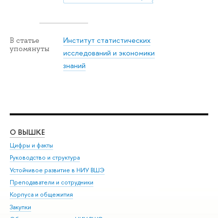
Институт статистических
В статье
упомянуты
исследований и экономики
знаний
О ВЫШКЕ
ОБ
Цифры и факты
Ли
Руководство и структура
Дов
Устойчивое развитие в НИУ ВШЭ
Ол
Преподаватели и сотрудники
При
Корпуса и общежития
Вы
Закупки
При