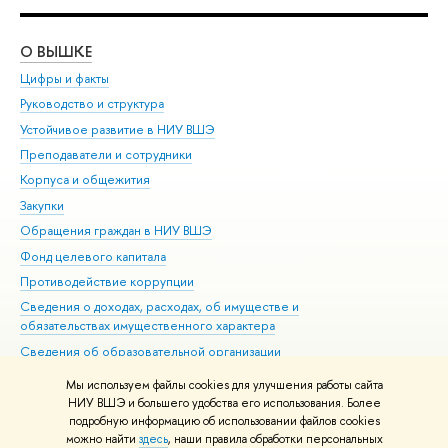
О ВЫШКЕ
ОБ
Цифры и факты
Ли
Руководство и структура
Дов
Устойчивое развитие в НИУ ВШЭ
Ол
Преподаватели и сотрудники
При
Корпуса и общежития
Вы
Закупки
При
Обращения граждан в НИУ ВШЭ
Ас
Фонд целевого капитала
До
Противодействие коррупции
Цен
Сведения о доходах, расходах, об имуществе и
Би
обязательствах имущественного характера
Об
Сведения об образовательной организации
Обр
Людям с ограниченными возможностями здоровья
Мы используем файлы cookies для улучшения работы сайта
Единая платежная страница
НИУ ВШЭ и большего удобства его использования. Более
подробную информацию об использовании файлов cookies
Работа в Вышке
можно найти
здесь
, наши правила обработки персональных