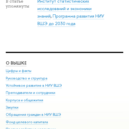
Институт статистических
В статье
упомянуты
исследований и экономики
знаний
,
Программа развития НИУ
ВШЭ до 2030 года
О ВЫШКЕ
ОБ
Цифры и факты
Ли
Руководство и структура
Дов
Устойчивое развитие в НИУ ВШЭ
Ол
Преподаватели и сотрудники
При
Корпуса и общежития
Вы
Закупки
При
Обращения граждан в НИУ ВШЭ
Ас
Фонд целевого капитала
До