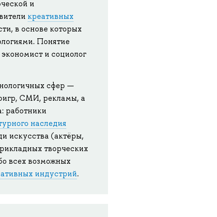
рческой и
авители
креативных
ти, в основе которых
ологиями. Понятие
 экономист и социолог
нологичных сфер —
оигр, СМИ, рекламы, а
а: работники
турного наследия
и искусства (актёры,
прикладных творческих
обо всех возможных
еативных индустрий
.