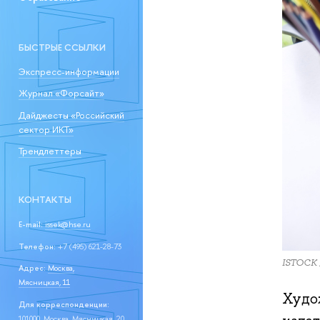
БЫСТРЫЕ ССЫЛКИ
Экспресс-информации
Журнал «Форсайт»
Дайджесты «Российский
сектор ИКТ»
Трендлеттеры
КОНТАКТЫ
E-mail:
issek@hse.ru
Телефон:
+7 (495) 621-28-73
ISTOCK /
Адрес:
Москва,
Мясницкая, 11
Худож
Для корреспонденции:
101000, Москва, Мясницкая, 20