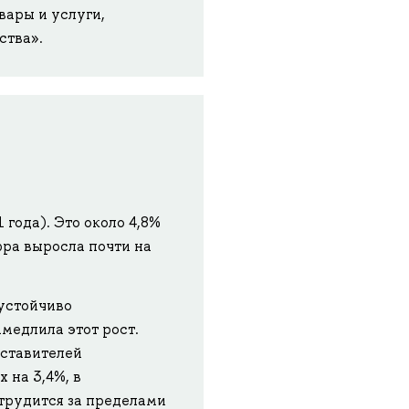
вары и услуги,
ства».
 года). Это около 4,8%
фра выросла почти на
 устойчиво
медлила этот рост.
дставителей
 на 3,4%, в
 трудится за пределами