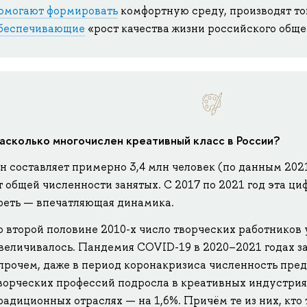
омогают формировать
комфортную среду, производят то
беспечивающие
«рост качества жизни российского обще
асколько многочислен креативный класс в России?
н составляет примерно 3,4 млн человек (по данным 2021
т общей численности занятых. С 2017 по 2021 год эта ци
реть — впечатляющая динамика.
о второй половине 2010-х число творческих работников
величивалось. Пандемия COVID-19 в 2020–2021 годах за
прочем, даже в период коронакризиса численность пре
ворческих профессий подросла в креативных индустриях
радиционных отраслях — на 1,6%. Причём те из них, кто