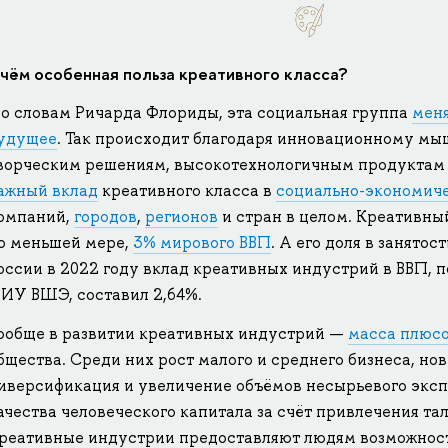
 чём особенная польза креативного класса?
о словам Ричарда Флориды, эта социальная группа
меня
удущее
. Так происходит благодаря инновационному м
ворческим решениям, высокотехнологичным продуктам и
ажный вклад
креативного класса в
социально-экономиче
омпаний,
городов
,
регионов
и стран в целом. Креативны
о меньшей мере,
3% мирового ВВП
. А его доля в занятос
оссии в 2022 году вклад креативных индустрий в ВВП,
ИУ ВШЭ, составил 2,64%.
ообще в развитии креативных индустрий —
масса плюс
бщества. Среди них рост малого и среднего бизнеса, но
иверсификация и увеличение объёмов несырьевого экс
ачества человеческого капитала за счёт привлечения тал
реативные индустрии предоставляют людям возможност