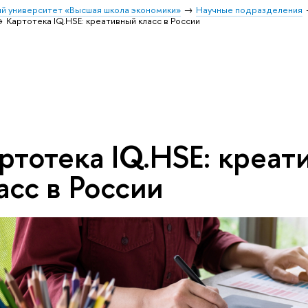
й университет «Высшая школа экономики»
Научные подразделения
Картотека IQ.HSE: креативный класс в России
ртотека IQ.HSE: креат
асс в России