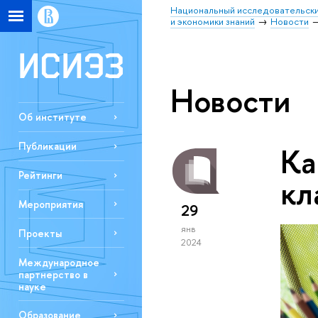
Национальный исследовательски
и экономики знаний
Новости
Новости
Об институте
Публикации
Ка
Рейтинги
кл
Мероприятия
29
янв
Проекты
2024
Международное
партнерство в
науке
Образование