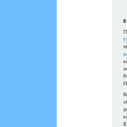
В
П
б
т
в
к
п
Р
Н
В
о
д
к
К