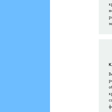
к
н
р
э
К
В
р
о
к
с
ф