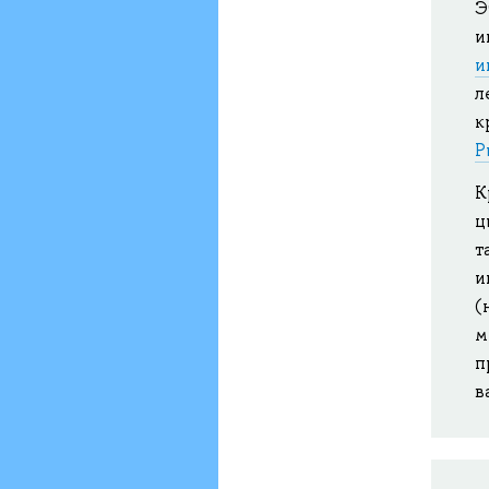
Э
и
и
л
к
Р
К
ц
т
и
(
м
п
в