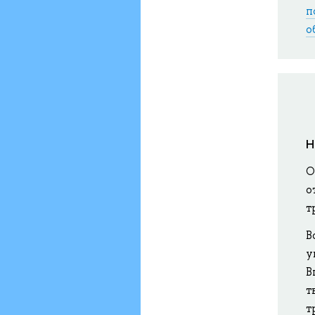
п
о
Н
О
о
т
В
у
В
т
т