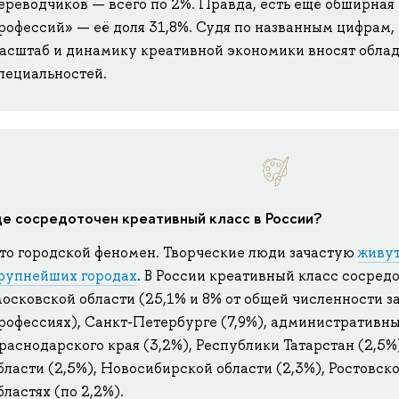
ереводчиков — всего по 2%. Правда, есть ещё обширная
рофессий» — её доля 31,8%. Судя по названным цифрам,
асштаб и динамику креативной экономики вносят обла
пециальностей.
де сосредоточен креативный класс в России?
то городской феномен. Творческие люди зачастую
живут
рупнейших городах
. В России креативный класс сосред
осковской области (25,1% и 8% от общей численности з
рофессиях), Санкт-Петербурге (7,9%), административн
раснодарского края (3,2%), Республики Татарстан (2,5%
бласти (2,5%), Новосибирской области (2,3%), Ростовс
бластях (по 2,2%).