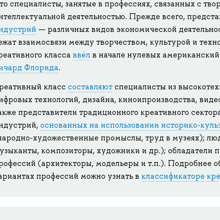
то специалисты, занятые в профессиях, связанных с тво
нтеллектуальной деятельностью. Прежде всего, предст
ндустрий
— различных видов экономической деятельнос
ежат взаимосвязи между творчеством, культурой и техн
реативного класса
ввёл
в начале нулевых американский
ичард Флорида
.
реативный класс
составляют
специалисты из высокотех
ифровых технологий, дизайна, киноипроизводства, виде
акже представители традиционного креативного сектор
ндустрий,
основанных на использовании историко-куль
народно-художественные промыслы, труд в музеях); люд
узыканты, композиторы, художники и др.); обладатели 
рофессий (архитекторы, модельеры и т.п.). Подробнее 
ариантах профессий можно узнать в
классификаторе кр