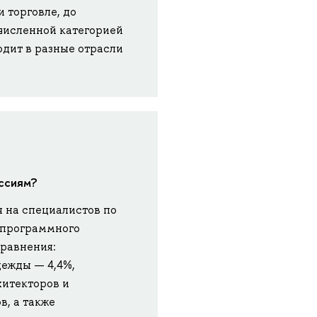
 торговле, до
численной категорией
одит в разные отрасли
ессиям?
я на специалистов по
и программного
сравнения:
дежды — 4,4%,
хитекторов и
в, а также