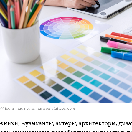
/ Icons made by shmai from flaticon.com
ники, музыканты, актёры, архитекторы, диза