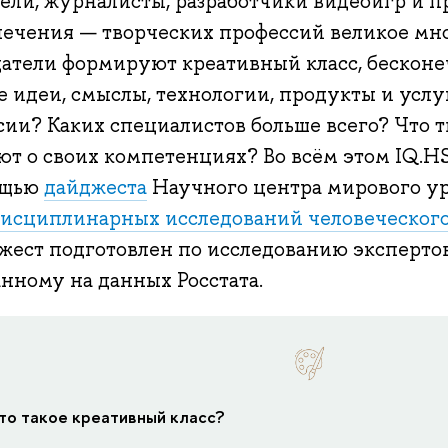
тели, журналисты, разработчики видеоигр и 
печения — творческих профессий великое мно
датели формируют креативный класс, беско
е идеи, смыслы, технологии, продукты и услу
ссии? Каких специалистов больше всего? Что 
т о своих компетенциях? Во всём этом IQ.HS
ощью
дайджеста
Научного центра мирового у
исциплинарных исследований человеческого
жест подготовлен по исследованию экспер
нному на данных Росстата.
то такое креативный класс?