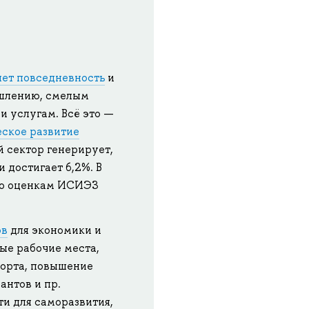
ет повседневность
и
ышлению, смелым
 услугам. Всё это —
ское развитие
й сектор генерирует,
ти достигает 6,2%. В
 по оценкам ИСИЭЗ
ов
для экономики и
вые рабочие места,
порта, повышение
антов и пр.
и для саморазвития,