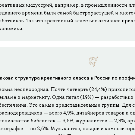
реативных индустрий, например, в промышленности или
едавнего времени были самой быстрорастущей и много
аботников. Так что креативный класс всё активнее прих
кономики.
акова структура креативного класса в России по проф
есьма неоднородная. Почти четверть (24,4%) приходитс
екламе и маркетингу. Одна пятая (19%) — разработчик
беспечения. Это самые представительные группы. Для 
раснодеревщиков — всего 4,9%, дизайнеров товаров и о
пециалистов библиотек — 3,5%, журналистов — 2,8%, ар
отографов — по 2,6%. Музыкантов, певцов и композиторо