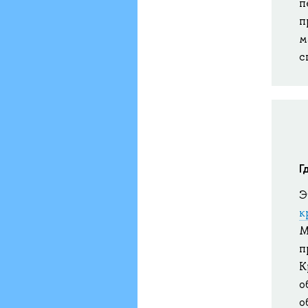
п
п
м
с
Г
Э
к
М
п
К
о
о