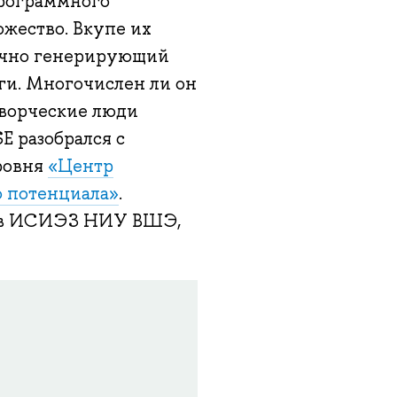
программного
жество. Вкупе их
нечно генерирующий
ги. Многочислен ли он
творческие люди
E разобрался с
ровня
«Центр
 потенциала»
.
тов ИСИЭЗ НИУ ВШЭ,