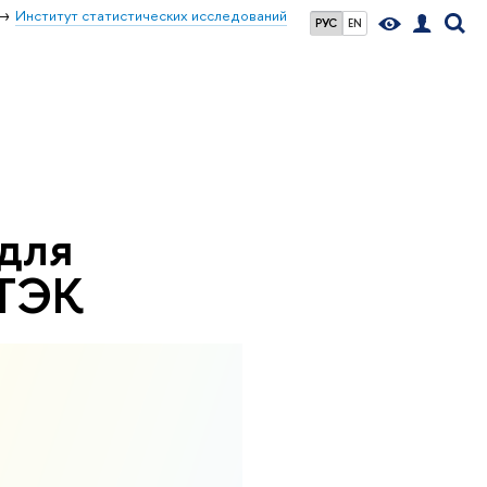
Институт статистических исследований
РУС
EN
для
 ТЭК