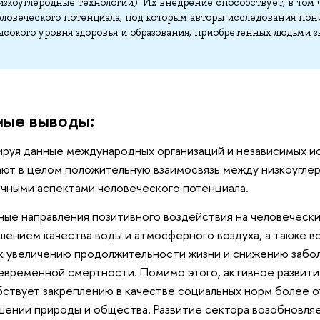
изкоуглеродные технологии). Их внедрение способствует, в том 
еловеческого потенциала, под которым авторы исследования по
ысокого уровня здоровья и образования, приобретенных людьми з
ные выводы:
руя данные международных организаций и независимых ис
ют в целом положительную взаимосвязь между низкоугле
ичными аспектами человеческого потенциала.
ые направления позитивного воздействия на человечески
шением качества воды и атмосферного воздуха, а также в
к увеличению продолжительности жизни и снижению забо
временной смертности. Помимо этого, активное развити
ствует закреплению в качестве социальных норм более 
шении природы и общества. Развитие сектора возобновля