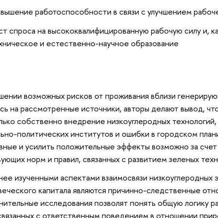
вышение работоспособности в связи с улучшением рабоч
ст спроса на высококвалифицированную рабочую силу и, к
хническое и естественно-научное образование
шении возможных рисков от проживания вблизи генерирую
сь на рассмотренные источники, авторы делают вывод, чт
лько собственно внедрение низкоуглеродных технологий,
ьно-политических институтов и ошибки в городском план
вные и усилить положительные эффекты возможно за сче
ующих норм и правил, связанных с развитием зеленых техн
ее изученными аспектами взаимосвязи низкоуглеродных 
веческого капитала являются причинно-следственные отн
ительные исследования позволят понять общую логику р
связанных с ответственным поведением в отношении прир