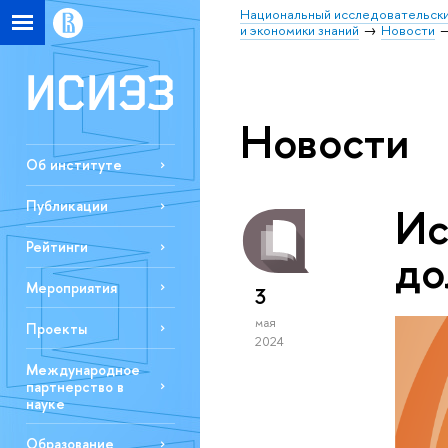
Национальный исследовательски
и экономики знаний
Новости
Новости
Об институте
Публикации
Ис
Рейтинги
до
Мероприятия
3
мая
Проекты
2024
Международное
партнерство в
науке
Образование