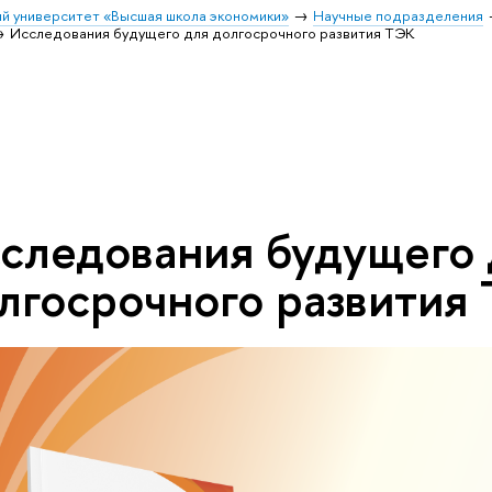
й университет «Высшая школа экономики»
Научные подразделения
Исследования будущего для долгосрочного развития ТЭК
следования будущего 
лгосрочного развития