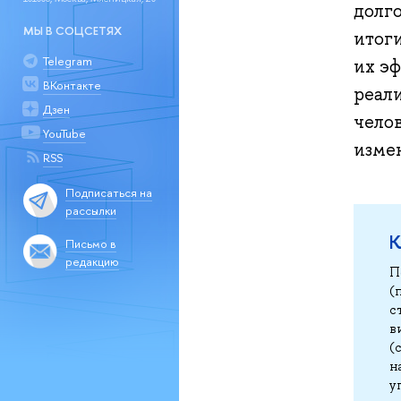
долг
МЫ В СОЦСЕТЯХ
итог
Telegram
их эф
ВКонтакте
реал
Дзен
чело
YouTube
изме
RSS
Подписаться на
рассылки
К
Письмо в
редакцию
П
(
с
в
(
н
у