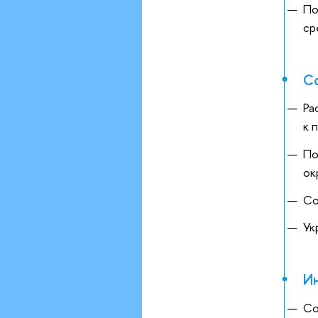
По
ср
Со
Ра
к 
По
ок
Со
Ук
Ин
Со