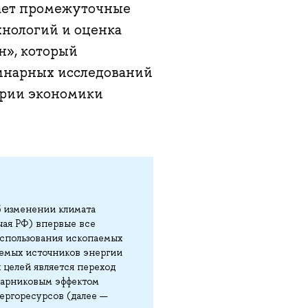
жает промежуточные
хнологий и оценка
н», который
инарных исследований
ории экономики
 изменении климата
ючая РФ) впервые все
использования ископаемых
ляемых источников энергии
х целей является переход
 парниковым эффектом
нергоресурсов (далее —