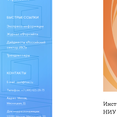
БЫСТРЫЕ ССЫЛКИ
Экспресс-информации
Журнал «Форсайт»
Дайджесты «Российский
сектор ИКТ»
Трендлеттеры
КОНТАКТЫ
E-mail:
issek@hse.ru
Телефон:
+7 (495) 621-28-73
Адрес:
Москва,
Инст
Мясницкая, 11
НИУ 
Для корреспонденции:
101000, Москва, Мясницкая, 20