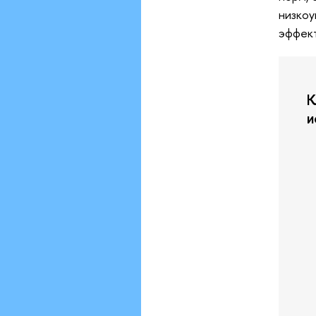
низкоу
эффект
К
и