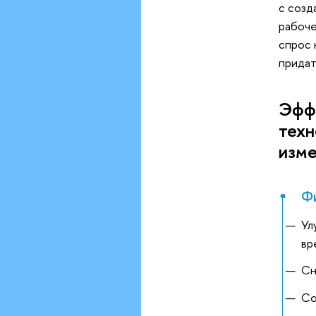
с созд
рабоче
спрос 
придат
Эффе
техн
изме
Фи
Ул
вр
Сн
Cо