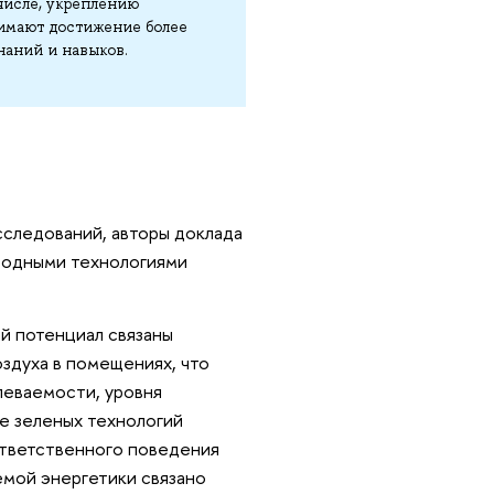
числе, укреплению
нимают достижение более
наний и навыков.
следований, авторы доклада
родными технологиями
й потенциал связаны
оздуха в помещениях, что
леваемости, уровня
е зеленых технологий
ответственного поведения
емой энергетики связано