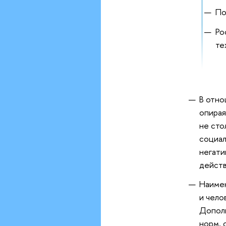
По
Ро
те
В отно
опирая
не сто
социал
негати
действ
Наимен
и чело
Дополн
норм, 