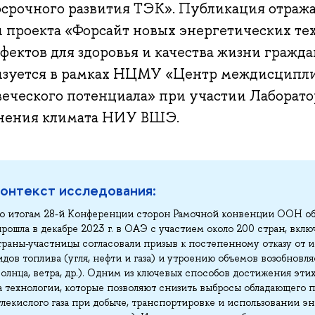
осрочного развития ТЭК». Публикация отра
и проекта «Форсайт новых энергетических те
фектов для здоровья и качества жизни гражда
изуется в рамках НЦМУ «Центр междисципл
веческого потенциала» при участии Лаборат
нения климата НИУ ВШЭ.
онтекст исследования:
о итогам 28-й Конференции сторон Рамочной конвенции ООН об
прошла в декабре 2023 г. в ОАЭ с участием около 200 стран, вкл
траны-участницы согласовали призыв к постепенному отказу от 
идов топлива (угля, нефти и газа) и утроению объемов возобнов
солнца, ветра, др.). Одним из ключевых способов достижения эти
а технологии, которые позволяют снизить выбросы обладающего
глекислого газа при добыче, транспортировке и использовании э