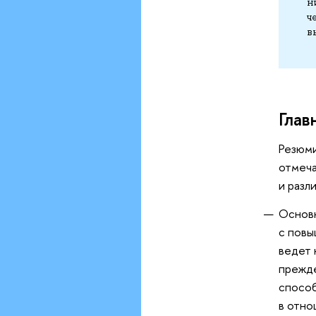
н
ч
в
Глав
Резюми
отмеча
и разл
Основн
с повы
ведет 
прежде
способ
в отно