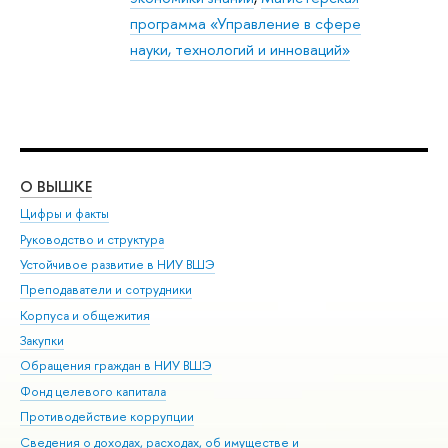
программа «Управление в сфере
науки, технологий и инноваций»
О ВЫШКЕ
ОБ
Цифры и факты
Ли
Руководство и структура
Дов
Устойчивое развитие в НИУ ВШЭ
Ол
Преподаватели и сотрудники
При
Корпуса и общежития
Вы
Закупки
При
Обращения граждан в НИУ ВШЭ
Ас
Фонд целевого капитала
До
Противодействие коррупции
Цен
Сведения о доходах, расходах, об имуществе и
Би