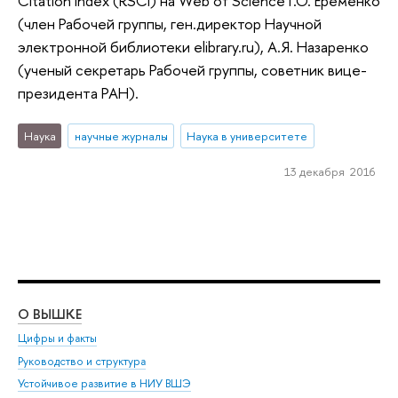
Citation Index (RSCI) на Web of Science Г.О. Еременко
(член Рабочей группы, ген.директор Научной
электронной библиотеки elibrary.ru), А.Я. Назаренко
(ученый секретарь Рабочей группы, советник вице-
президента РАН).
Наука
научные журналы
Наука в университете
13 декабря 2016
О ВЫШКЕ
ОБ
Цифры и факты
Ли
Руководство и структура
Дов
Устойчивое развитие в НИУ ВШЭ
Ол