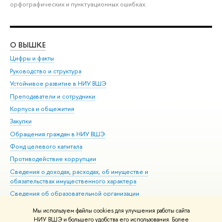
орфографических и пунктуационных ошибках.
О ВЫШКЕ
ОБ
Цифры и факты
Ли
Руководство и структура
Дов
Устойчивое развитие в НИУ ВШЭ
Ол
Преподаватели и сотрудники
При
Корпуса и общежития
Вы
Закупки
При
Обращения граждан в НИУ ВШЭ
Ас
Фонд целевого капитала
До
Противодействие коррупции
Цен
Сведения о доходах, расходах, об имуществе и
Би
обязательствах имущественного характера
Об
Сведения об образовательной организации
Обр
Людям с ограниченными возможностями здоровья
Мы используем файлы cookies для улучшения работы сайта
Единая платежная страница
НИУ ВШЭ и большего удобства его использования. Более