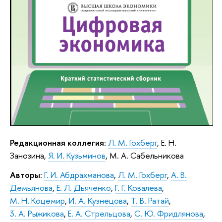
Редакционная коллегия
:
Л. М. Гохберг
, Е. Н.
Занозина,
Я. И. Кузьминов
, М. А. Сабельникова
Авторы:
Г. И. Абдрахманова
,
Л. М. Гохберг
,
А. В.
Демьянова
,
Е. Л. Дьяченко
,
Г. Г. Ковалева
,
М. Н. Коцемир
,
И. А. Кузнецова
,
Т. В. Ратай
,
3. А. Рыжикова
,
Е. А. Стрельцова
,
С. Ю. Фридлянова
,