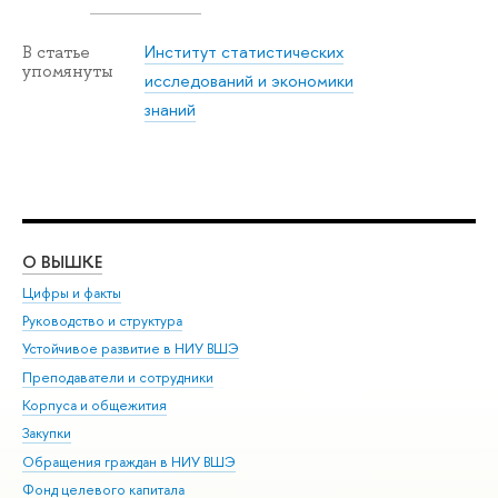
Институт статистических
В статье
упомянуты
исследований и экономики
знаний
О ВЫШКЕ
ОБ
Цифры и факты
Ли
Руководство и структура
Дов
Устойчивое развитие в НИУ ВШЭ
Ол
Преподаватели и сотрудники
При
Корпуса и общежития
Вы
Закупки
При
Обращения граждан в НИУ ВШЭ
Ас
Фонд целевого капитала
До