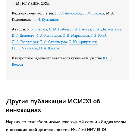
— М.: НИУ ВШЭ, 2025.
Редакционная коллегия:
Н. Ю. Анисимов
,
Л. М. Гохберг
, М. А.
Колесников,
Я. И. Кузьминов
Авторы:
В. В. Власова
,
Л. М. Гохберг
,
Г. А. Грачева
,
К. А. Дитковский
,
Е. И. Евневич
,
И. А. Кузнецова
,
С. В. Мартынова
,
Т. В. Ратай
,
Л. А. Росовецкая
,
Е. А. Стрельцова
,
С. Ю. Фридлянова
,
Н. Ю. Чичканов
,
Н. А. Шматко
В подготовке отдельных материалов принимала участие
Ю. Ю.
Белова
Другие публикации ИСИЭЗ об
инновациях
Наряду со статсборниками ежегодной серии
«Индикаторы
инновационной деятельности»
ИСИЭЗ НИУ ВШЭ