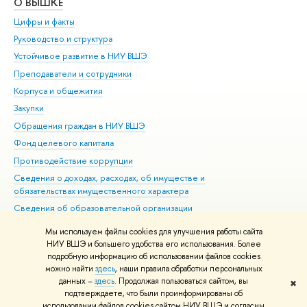
О ВЫШКЕ
ОБ
Цифры и факты
Ли
Руководство и структура
Дов
Устойчивое развитие в НИУ ВШЭ
Ол
Преподаватели и сотрудники
При
Корпуса и общежития
Вы
Закупки
При
Обращения граждан в НИУ ВШЭ
Ас
Фонд целевого капитала
До
Противодействие коррупции
Цен
Сведения о доходах, расходах, об имуществе и
Би
обязательствах имущественного характера
Об
Сведения об образовательной организации
Обр
Людям с ограниченными возможностями здоровья
Мы используем файлы cookies для улучшения работы сайта
Единая платежная страница
НИУ ВШЭ и большего удобства его использования. Более
подробную информацию об использовании файлов cookies
Работа в Вышке
можно найти
здесь
, наши правила обработки персональных
данных –
здесь
. Продолжая пользоваться сайтом, вы
✖
Редактору
подтверждаете, что были проинформированы об
© НИУ ВШЭ 1993–2026
Адреса и контакты
Условия использования
использовании файлов cookies сайтом НИУ ВШЭ и согласны