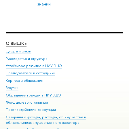
знаний
О ВЫШКЕ
ОБ
Цифры и факты
Ли
Руководство и структура
Дов
Устойчивое развитие в НИУ ВШЭ
Ол
Преподаватели и сотрудники
При
Корпуса и общежития
Вы
Закупки
При
Обращения граждан в НИУ ВШЭ
Ас
Фонд целевого капитала
До
Противодействие коррупции
Цен
Сведения о доходах, расходах, об имуществе и
Би
обязательствах имущественного характера
Об