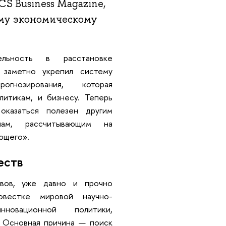
S Business Magazine,
му экономическому
льность в расстановке
я заметно укрепил систему
рогнозирования, которая
литикам, и бизнесу. Теперь
казаться полезен другим
нам, рассчитывающим на
ющего».
еств
овов, уже давно и прочно
овестке мировой научно-
новационной политики,
. Основная причина — поиск