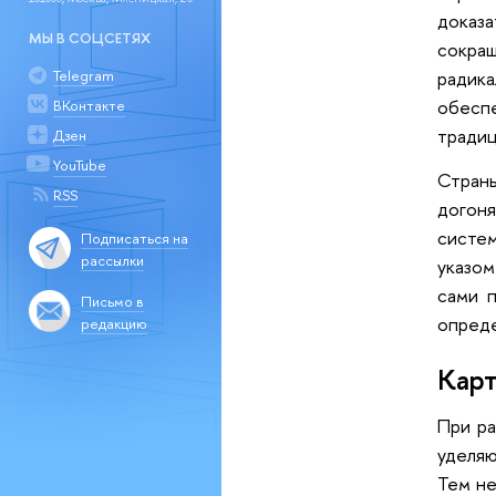
доказ
МЫ В СОЦСЕТЯХ
сокра
радика
Telegram
обесп
ВКонтакте
традиц
Дзен
YouTube
Стран
RSS
догон
систем
Подписаться на
рассылки
указом
сами п
Письмо в
опреде
редакцию
Карт
При ра
уделяю
Тем не