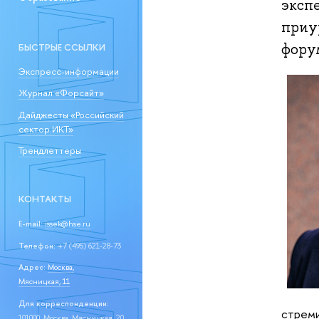
эксп
приу
фору
БЫСТРЫЕ ССЫЛКИ
Экспресс-информации
Журнал «Форсайт»
Дайджесты «Российский
сектор ИКТ»
Трендлеттеры
КОНТАКТЫ
E-mail:
issek@hse.ru
Телефон:
+7 (495) 621-28-73
Адрес:
Москва,
Мясницкая, 11
Для корреспонденции:
стрем
101000, Москва, Мясницкая, 20