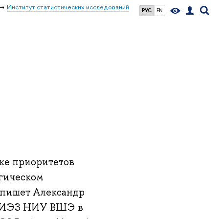
Институт статистических исследований
РУС
EN
вке приоритетов
огическом
 пишет Александр
ИСИЭЗ НИУ ВШЭ в