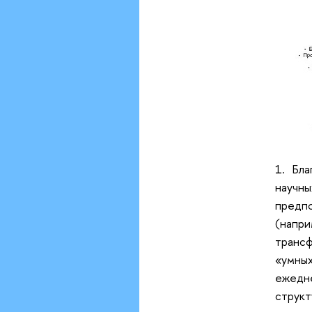
1. Бл
научн
предп
(напр
трансф
«умны
ежедн
струк