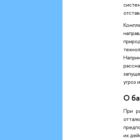
систе
отстав
Компле
направ
приро
техно
Напри
рассм
запущ
угроз 
О ба
При р
оттал
предп
их дей