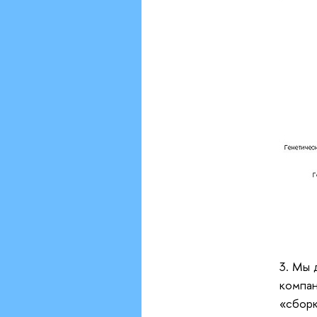
3. Мы 
компа
«сбор