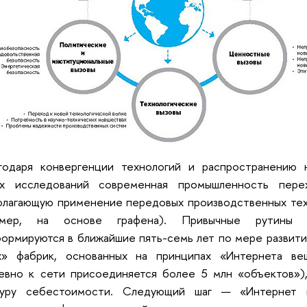
агодаря конвергенции технологий и распространению
ых исследований современная промышленность пере
олагающую применение передовых производственных тех
имер, на основе графена). Привычные рутины п
ормируются в ближайшие пять-семь лет по мере развити
х» фабрик, основанных на принципах «Интернета ве
евно к сети присоединяется более 5 млн «объектов»),
туру себестоимости. Следующий шаг — «Интернет 