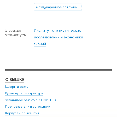
международное сотрудничество
Институт статистических
В статье
упомянуты
исследований и экономики
знаний
О ВЫШКЕ
ОБ
Цифры и факты
Ли
Руководство и структура
Дов
Устойчивое развитие в НИУ ВШЭ
Ол
Преподаватели и сотрудники
При
Корпуса и общежития
Вы