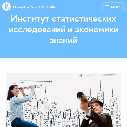
Высшая школа экономики
Меню
Институт статистических
исследований и экономики
знаний