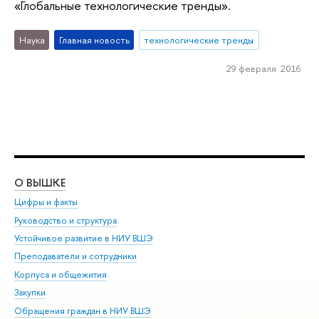
«Глобальные технологические тренды».
Наука
Главная новость
технологические тренды
29 февраля 2016
О ВЫШКЕ
ОБ
Цифры и факты
Ли
Руководство и структура
Дов
Устойчивое развитие в НИУ ВШЭ
Ол
Преподаватели и сотрудники
При
Корпуса и общежития
Вы
Закупки
При
Обращения граждан в НИУ ВШЭ
Ас