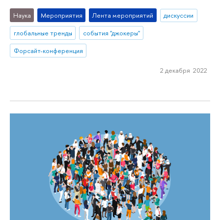
Наука
Мероприятия
Лента мероприятий
дискуссии
глобальные тренды
события "джокеры"
Форсайт-конференция
2 декабря 2022