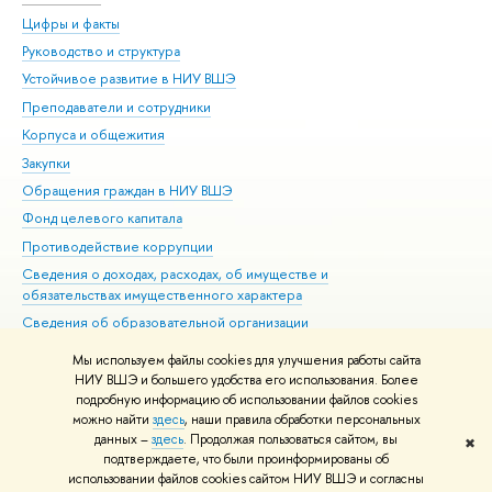
Цифры и факты
Ли
Руководство и структура
Дов
Устойчивое развитие в НИУ ВШЭ
Ол
Преподаватели и сотрудники
При
Корпуса и общежития
Вы
Закупки
При
Обращения граждан в НИУ ВШЭ
Ас
Фонд целевого капитала
До
Противодействие коррупции
Цен
Сведения о доходах, расходах, об имуществе и
Би
обязательствах имущественного характера
Об
Сведения об образовательной организации
Обр
Людям с ограниченными возможностями здоровья
Мы используем файлы cookies для улучшения работы сайта
Единая платежная страница
НИУ ВШЭ и большего удобства его использования. Более
подробную информацию об использовании файлов cookies
Работа в Вышке
можно найти
здесь
, наши правила обработки персональных
данных –
здесь
. Продолжая пользоваться сайтом, вы
✖
Редактору
подтверждаете, что были проинформированы об
© НИУ ВШЭ 1993–2026
Адреса и контакты
Условия использования
использовании файлов cookies сайтом НИУ ВШЭ и согласны