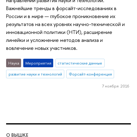
направлений развития науки и технологий.
Важнейшие тренды в форсайт-исследованиях в
России и в мире — глубокое проникновение их
результатов на всех уровнях научно-технической и
инновационной политики (НТИ), расширение
линейки и усложнение методов анализа и
вовлечение новых участников.
Наука
Мероприятия
статистические данные
развитие науки и технологий
Форсайт-конференция
7 ноября 2016
О ВЫШКЕ
ОБ