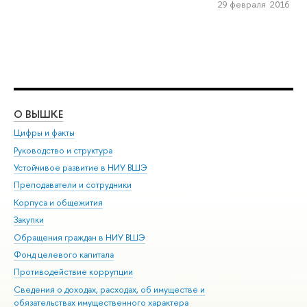
29 февраля 2016
О ВЫШКЕ
ОБ
Цифры и факты
Ли
Руководство и структура
Дов
Устойчивое развитие в НИУ ВШЭ
Ол
Преподаватели и сотрудники
При
Корпуса и общежития
Вы
Закупки
При
Обращения граждан в НИУ ВШЭ
Ас
Фонд целевого капитала
До
Противодействие коррупции
Цен
Сведения о доходах, расходах, об имуществе и
Би
обязательствах имущественного характера
Об