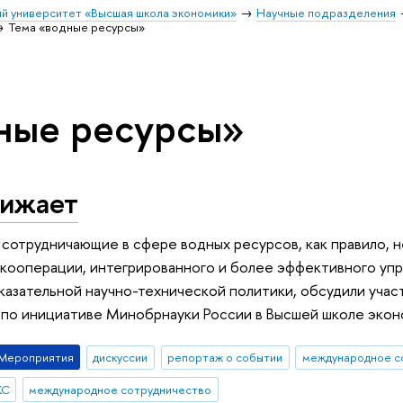
й университет «Высшая школа экономики»
Научные подразделения
Тема «водные ресурсы»
ные ресурсы»
лижает
 сотрудничающие в сфере водных ресурсов, как правило, 
ооперации, интегрированного и более эффективного упр
азательной научно-технической политики, обсудили уча
 по инициативе Минобрнауки России в Высшей школе экон
Мероприятия
дискуссии
репортаж о событии
международное с
КС
международное сотрудничество