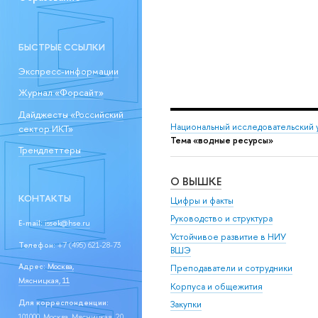
БЫСТРЫЕ ССЫЛКИ
Экспресс-информации
Журнал «Форсайт»
Дайджесты «Российский
Национальный исследовательский 
сектор ИКТ»
Тема «водные ресурсы»
Трендлеттеры
О ВЫШКЕ
КОНТАКТЫ
Цифры и факты
Руководство и структура
E-mail:
issek@hse.ru
Устойчивое развитие в НИУ
Телефон:
+7 (495) 621-28-73
ВШЭ
Адрес:
Москва,
Преподаватели и сотрудники
Мясницкая, 11
Корпуса и общежития
Для корреспонденции:
Закупки
101000, Москва, Мясницкая, 20