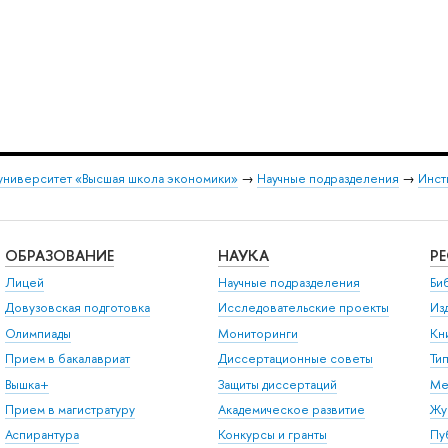
университет «Высшая школа экономики»
→
Научные подразделения
→
Инст
ОБРАЗОВАНИЕ
НАУКА
Р
Лицей
Научные подразделения
Би
Довузовская подготовка
Исследовательские проекты
Из
Олимпиады
Мониторинги
Кн
Прием в бакалавриат
Диссертационные советы
Ти
Вышка+
Защиты диссертаций
Ме
Прием в магистратуру
Академическое развитие
Жу
Аспирантура
Конкурсы и гранты
Пу