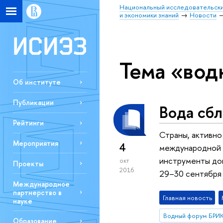
Национальный исследовательски
и экономики знаний
Новости
Тема «вод
Об институте
Публикации
Вода сб
Рейтинги
Страны, активно
Мероприятия
4
международной к
инструменты док
окт
Проекты
2016
29–30 сентября
Международное
партнерство в
Главная новость
науке
Водный форум БРИ
Образование