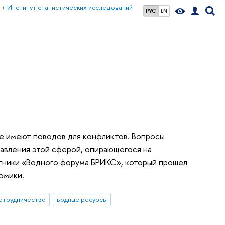
Институт статистических исследований
РУС
EN
не имеют поводов для конфликтов. Вопросы
авления этой сферой, опирающегося на
стники «Водного форума БРИКС», который прошел
омики.
отрудничество
водные ресурсы