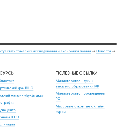
итут статистических исследований и экономики знаний
→
Новости
→
ЕСУРСЫ
ПОЛЕЗНЫЕ ССЫЛКИ
блиотека
Министерство науки и
высшего образования РФ
дательский дом ВШЭ
Министерство просвещения
ижный магазин «БукВышка»
РФ
пография
Массовые открытые онлайн-
диацентр
курсы
рналы ВШЭ
бликации