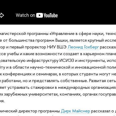
магистерской программы «Управление в сфере науки, техно
е от большинства программ Вышки, является крупный иссле
тор и первый проректор НИУ ВШЭ
Леонид Гохберг
рассказа
се учебы и какие возможности создает в карьерном план
овательскую инфраструктуру ИСИЭЗ и инструменты, испо
ту и в области научно-технической и инновационной полит
х конференциях и семинарах, в которых студенты могут не
 работами, но и представлять собственные. Развитая се
яет устраивать стажировки в международных организация
х зарубежных университетах, компаниях, органах госуправ
ия.
мический директор программы
Дирк Майснер
рассказал о 