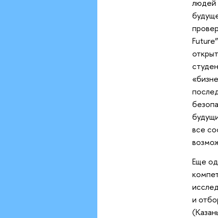
людей 
будуще
провер
Future
открыт
студен
«бизне
послед
безопа
будущи
все со
возмож
Еще од
компет
исслед
и отбо
(Казан