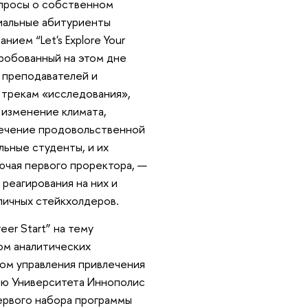
опросы о собственном
иальные абитуриенты
ием “Let's Explore Your
пробованный на этом дне
 преподавателей и
о трекам «исследования»,
: изменение климата,
печение продовольственной
льные студенты, и их
ючая первого проректора, —
реагирования на них и
личных стейкхолдеров.
er Start” на тему
лом аналитических
ом управления привлечения
тию Университета Иннополис
первого набора программы