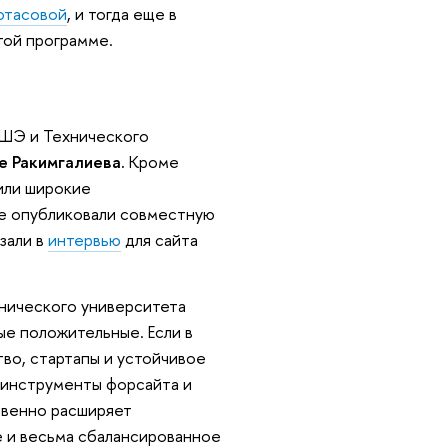
отасовой
, и тогда еще в
той программе.
ВШЭ и Технического
е Ракимгалиева.
Кроме
или широкие
же опубликовали совместную
зали в
интервью
для сайта
нического университета
е положительные. Если в
во, стартапы и устойчивое
, инструменты форсайта и
твенно расширяет
е и весьма сбалансированное