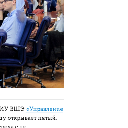
 НИУ ВШЭ
«Управление
ду открывает пятый,
реча с ее