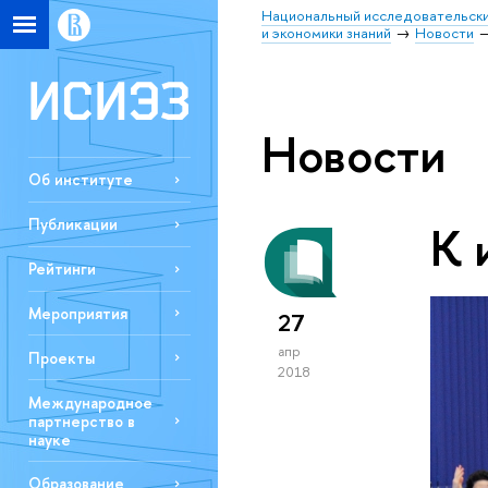
Национальный исследовательски
и экономики знаний
Новости
Новости
Об институте
Публикации
К 
Рейтинги
Мероприятия
27
апр
Проекты
2018
Международное
партнерство в
науке
Образование