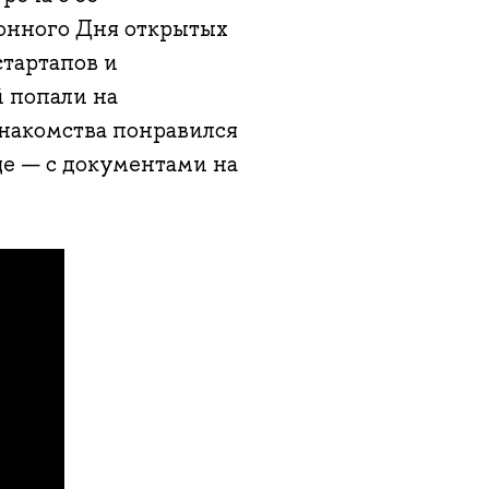
онного Дня открытых
тартапов и
й попали на
знакомства понравился
ще — с документами на