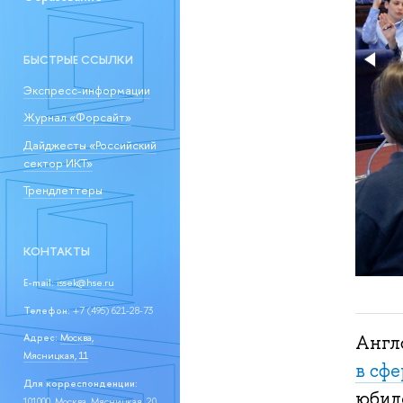
БЫСТРЫЕ ССЫЛКИ
Экспресс-информации
Журнал «Форсайт»
Дайджесты «Российский
сектор ИКТ»
Трендлеттеры
КОНТАКТЫ
E-mail:
issek@hse.ru
Телефон:
+7 (495) 621-28-73
Адрес:
Москва,
Англ
Мясницкая, 11
в сф
Для корреспонденции:
юбиле
101000, Москва, Мясницкая, 20