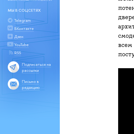
поте
МЫ В СОЦСЕТЯХ
двер
Telegram
архи
ВКонтакте
смод
Дзен
всем
YouTube
RSS
пост
Подписаться на
рассылки
Письмо в
редакцию