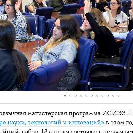
оязычная магистерская программа ИСИЭЗ
ере науки, технологий и инноваций»
в этом го
йный, набор. 18 апреля состоялась первая вст