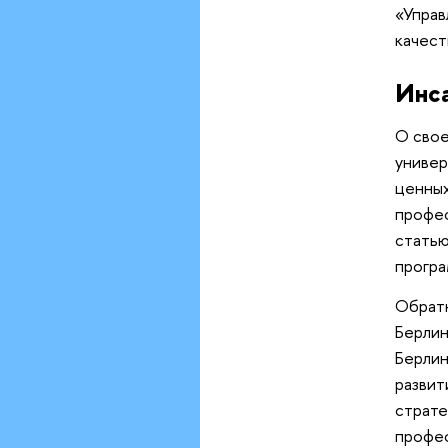
«Управ
качест
Инс
О свое
универ
ценных
профес
статью
програ
Обратн
Берли
Берлин
развит
страте
профес