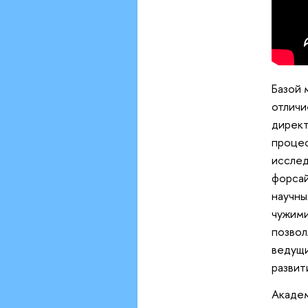
Базой 
отличи
дирек
процес
исслед
форсай
научны
чужими
позвол
ведущи
развит
Акаде