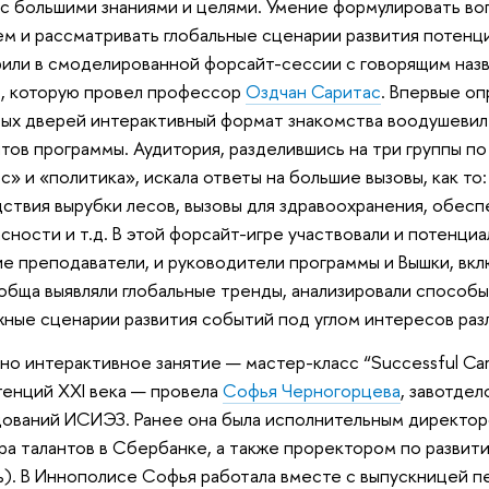
с большими знаниями и целями. Умение формулировать в
м и рассматривать глобальные сценарии развития потенц
или в смоделированной форсайт-сессии с говорящим назван
”, которую провел профессор
Оздчан Саритас
. Впервые о
ых дверей интерактивный формат знакомства воодушевил
тов программы. Аудитория, разделившись на три группы п
с» и «политика», искала ответы на большие вызовы, как то
ствия вырубки лесов, вызовы для здравоохранения, обес
сности и т.д. В этой форсайт-игре участвовали и потенциа
е преподаватели, и руководители программы и Вышки, вкл
обща выявляли глобальные тренды, анализировали способы 
ные сценарии развития событий под углом интересов раз
но интерактивное занятие — мастер-класс “Successful Care
енций XXI века — провела
Софья Черногорцева
, завотде
ований ИСИЭЗ. Ранее она была исполнительным директор
ра талантов в Сбербанке, а также проректором по разви
ь). В Иннополисе Софья работала вместе с выпускницей 