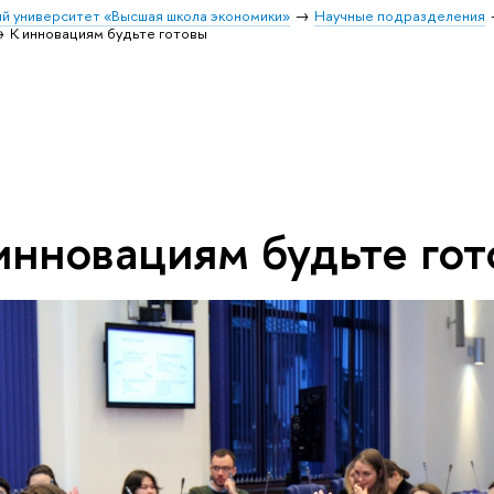
й университет «Высшая школа экономики»
Научные подразделения
К инновациям будьте готовы
инновациям будьте го