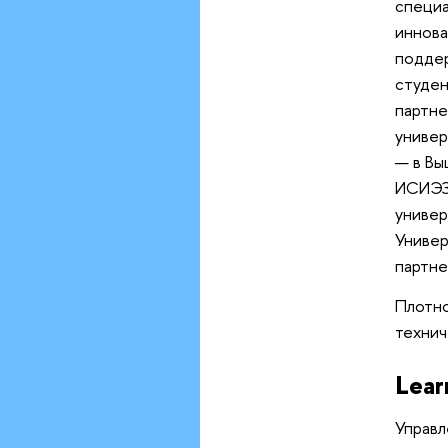
специа
иннова
поддер
студен
партне
универ
— в Вы
ИСИЭЗ 
универ
Универ
партне
Плотно
технич
Lear
Управл