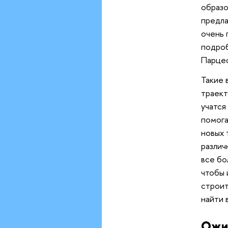
образо
предла
очень 
подроб
Парцеф
Такие 
траект
учатся
помога
новых 
различ
все бо
чтобы 
строит
найти 
Ожи