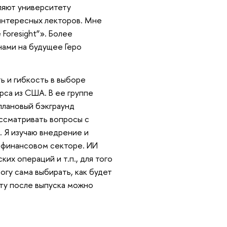
ляют университету
 интересных лекторов. Мне
Foresight”». Более
нами на будущее Геро
 и гибкость в выборе
урса из США. В ее группе
оплановый бэкграунд
ассматривать вопросы с
. Я изучаю внедрение и
в финансовом секторе. ИИ
их операций и т.п., для того
огу сама выбирать, как будет
оту после выпуска можно