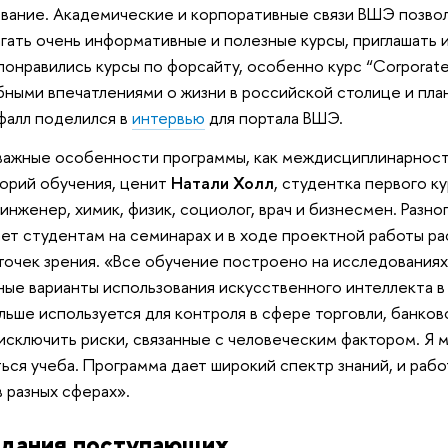
вание. Академические и корпоративные связи ВШЭ позво
гать очень информативные и полезные курсы, приглашать
понравились курсы по форсайту, особенно курс “Corporate 
ными впечатлениями о жизни в российской столице и пла
алл поделился в
интервью
для портала ВШЭ.
важные особенности программы, как междисциплинарность
орий обучения, ценит
Натали Холл
, студентка первого к
 инженер, химик, физик, социолог, врач и бизнесмен. Разн
ет студентам на семинарах и в ходе проектной работы р
точек зрения. «Все обучение построено на исследованиях
ные варианты использования искусственного интеллекта 
льше используется для контроля в сфере торговли, банковск
исключить риски, связанные с человеческим фактором. Я м
ься учеба. Программа дает широкий спектр знаний, и раб
в разных сферах».
дания поступающих