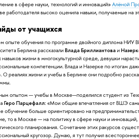
ление в сфере науки, технологий и инноваций»
Алёной Пр
ве работодателя высоко оценила навыки, получаемые на э
айды от учащихся
м опыте обучения по программе двойного диплома НИУ 
ситета Берлина рассказали
Влада Бриллиантова
и
Назерк
 навыков жизни в многокультурной среде, девушки нараст
сиональные компетенции. Влада и Назерке по итогам да
. О реалиях жизни и учебы в Берлине они подробно расска
ммы.
ым опытом — учебы в Москве—поделился студент из Тех
на
Геро Парцефалл:
«Мои общие впечатления от ВШЭ самы
е обучение больше ориентировано на предпринимательст
ие, то в Москве — на политику в сфере науки и инноваций
гического планирования. Сочетание этих ракурсов сущес
сиональный кругозор. Думаю, я тут получил всесторонне