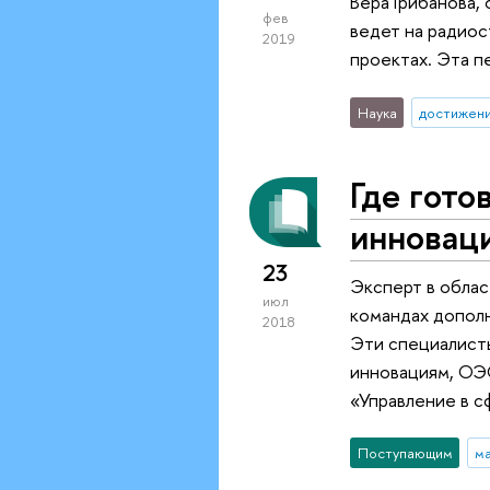
Вера Грибанова,
фев
ведет на радиос
2019
проектах. Эта п
Наука
достижен
Где гото
инновац
23
Эксперт в облас
июл
командах дополн
2018
Эти специалисты
инновациям, ОЭС
«Управление в с
Поступающим
м