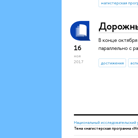
Дорожны
В конце октября
16
параллельно с р
ноя
2017
достижения
асп
Национальный исследовательский 
Тема «магистерская программа «У