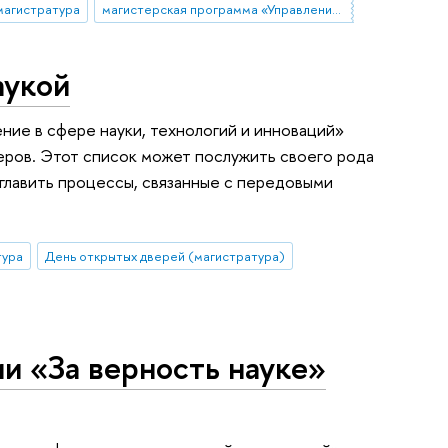
магистратура
магистерская программа «Управление в сфере науки, технологий и инноваций»
аукой
ие в сфере науки, технологий и инноваций»
неров. Этот список может послужить своего рода
озглавить процессы, связанные с передовыми
тура
День открытых дверей (магистратура)
и «За верность науке»