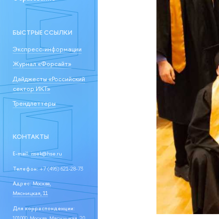
БЫСТРЫЕ ССЫЛКИ
Экспресс-информации
Журнал «Форсайт»
Дайджесты «Российский
сектор ИКТ»
Трендлеттеры
КОНТАКТЫ
E-mail:
issek@hse.ru
Телефон:
+7 (495) 621-28-73
Адрес:
Москва,
Мясницкая, 11
Для корреспонденции:
101000, Москва, Мясницкая, 20