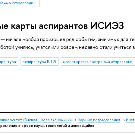
магистерская программа «Управление в сфере науки, технологий и инноваций»
е карты аспирантов ИСИЭЗ
 — начале ноября произошел ряд событий, значимых для 
аботой учились, учатся или совсем недавно стали учиться 
ирантура
аспирантура ВШЭ
магистерская программа «Управление в сфере науки, технологий и инноваци
университет «Высшая школа экономики»
→
Научные подразделения
→
Инст
правление в сфере науки, технологий и инноваций»»