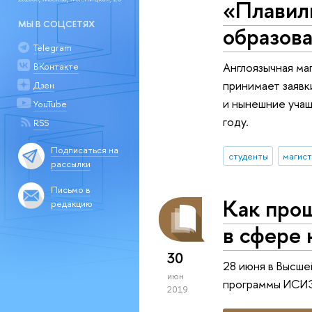
«Плавиль
МЫ В СОЦСЕТЯХ
образова
Telegram
Англоязычная ма
ВКонтакте
принимает заявк
Дзен
и нынешние учащ
YouTube
году.
RSS
Подписаться на
студенты
рассылки
Письмо в
Как про
редакцию
в сфере 
30
28 июня в Высше
июн
программы ИСИЭЗ
2019