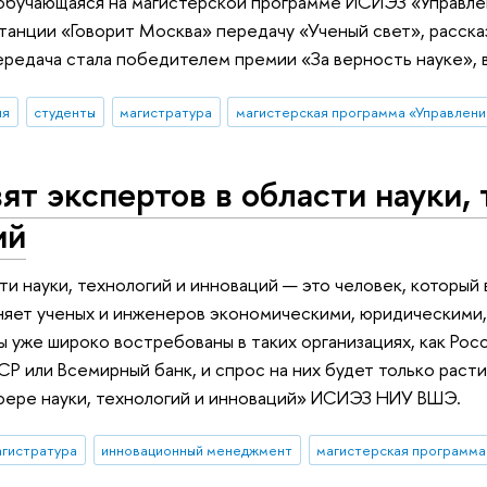
 обучающаяся на магистерской программе ИСИЭЗ «Управлен
танции «Говорит Москва» передачу «Ученый свет», расск
ередача стала победителем премии «За верность науке»,
ия
студенты
магистратура
магисте
вят экспертов в области науки,
ий
ти науки, технологий и инноваций — это человек, которы
яет ученых и инженеров экономическими, юридическими,
 уже широко востребованы в таких организациях, как Рос
Р или Всемирный банк, и спрос на них будет только расти
фере науки, технологий и инноваций» ИСИЭЗ НИУ ВШЭ.
агистратура
инновационный менеджмент