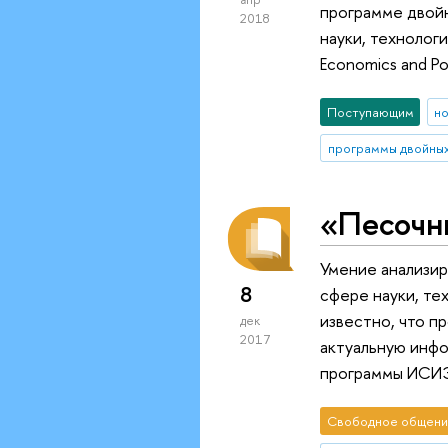
программе двойн
2018
науки, технолог
Economics and P
Поступающим
н
программы двойны
«Песочн
Умение анализир
8
сфере науки, те
известно, что п
дек
2017
актуальную инф
программы ИСИ
Свободное общени