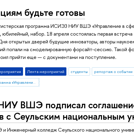
циям будьте готовы
гистерская программа ИСИЭЗ НИУ ВШЭ «Управление в сфер
, юбилейный, набор. 18 апреля состоялась первая встреч
ня открытых дверей будущие инноваторы, авторы наукоем
гий попали на смоделированную форсайт-сессию. Такой фо
оил прийти еще — с документами на поступление.
ероприятия
Лента мероприятий
студенты
репортаж о событии
магистерская программа «Управление в сфере науки, технологий и инноваций»
ИУ ВШЭ подписал соглашение
в с Сеульским национальным у
и Инженерный колледж Сеульского национального униве