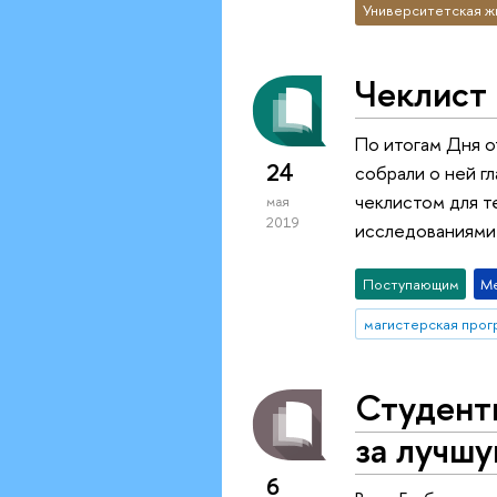
Университетская ж
Чеклист 
По итогам Дня о
24
собрали о ней г
чеклистом для т
мая
2019
исследованиями 
Поступающим
М
Студент
за лучш
6