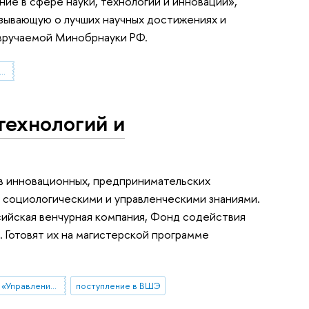
ие в сфере науки, технологий и инноваций»,
азывающую о лучших научных достижениях и
 вручаемой Минобрнауки РФ.
рская программа «Управление в сфере науки, технологий и инноваций»
 технологий и
й в инновационных, предпринимательских
 социологическими и управленческими знаниями.
сийская венчурная компания, Фонд содействия
. Готовят их на магистерской программе
магистерская программа «Управление в сфере науки, технологий и инноваций»
поступление в ВШЭ