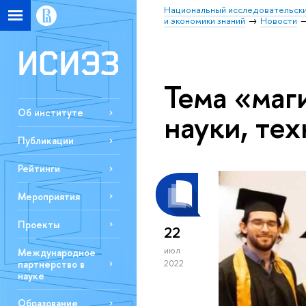
Национальный исследовательски
и экономики знаний
Новости
Тема «маг
Об институте
науки, те
Публикации
Рейтинги
Мероприятия
Проекты
22
июл
Международное
партнерство в
2022
науке
Образование