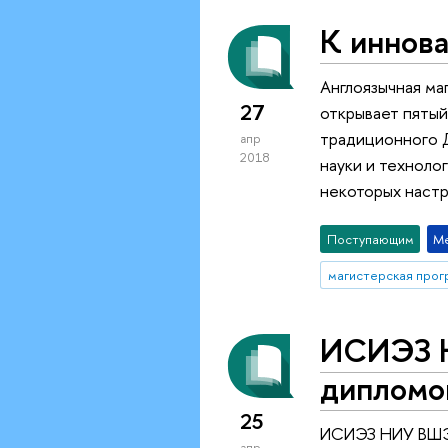
К иннова
Англоязычная ма
27
открывает пятый
традиционного Д
апр
2018
науки и техноло
некоторых настр
Поступающим
М
ИСИЭЗ Н
дипломо
25
ИСИЭЗ НИУ ВШЭ 
апр