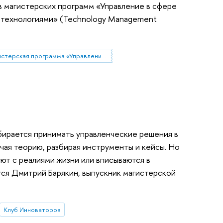
 магистерских программ «Управление в сфере
я технологиями» (Technology Management
магистерская программа «Управление в сфере науки, технологий и инноваций»
обирается принимать управленческие решения в
учая теорию, разбирая инструменты и кейсы. Но
уют с реалиями жизни или вписываются в
ся Дмитрий Барякин, выпускник магистерской
Клуб Инноваторов