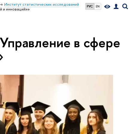
Институт статистических исследований
РУС
EN
й и инноваций»»
«Управление в сфере
»