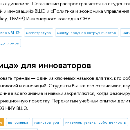
ых дипломов. Соглашение распространяется на студентов
ий и инноваций» ВШЭ и «Политика и экономика управлени
olicy, TEMEP) Инженерного колледжа СНУ.
овое в ВШЭ
магистратура
международное сотрудничество
х дипломов
ица» для инноваторов
овать тренды — один из ключевых навыков для тех, кто с
хнологий и инноваций. Студенты Вышки его оттачивают, из
рочнее всего знание и навыки закрепляются, когда резонир
ормационную повестку. Пережитым учебным опытом делит
ЭЗ НИУ ВШЭ.
е
выпускники
магистратура
интеллектуальная собственность