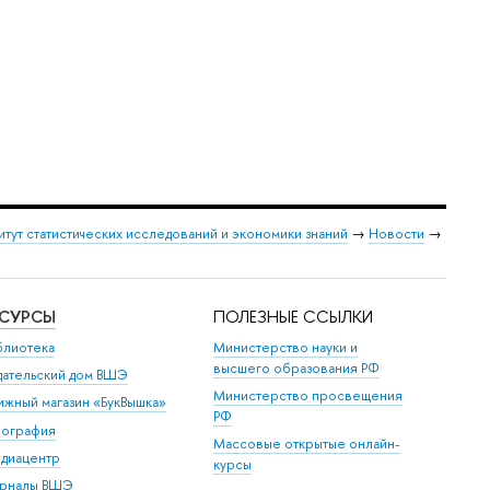
итут статистических исследований и экономики знаний
→
Новости
→
ЕСУРСЫ
ПОЛЕЗНЫЕ ССЫЛКИ
блиотека
Министерство науки и
высшего образования РФ
дательский дом ВШЭ
Министерство просвещения
ижный магазин «БукВышка»
РФ
пография
Массовые открытые онлайн-
диацентр
курсы
рналы ВШЭ