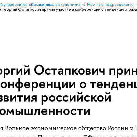
й университет «Высшая школа экономики»
Научные подразделения
Георгий Остапкович принял участие в конференции о тенденциях ра
оргий Остапкович прин
конференции о тенден
звития российской
омышленности
ая Вольное экономическое общество России 