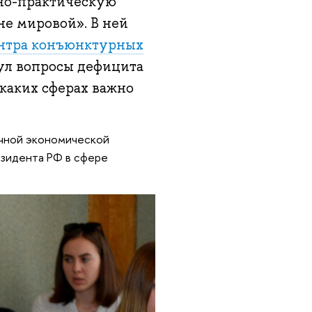
чно-практическую
е мировой». В ней
нтра конъюнктурных
л вопросы дефицита
каких сферах важно
очной экономической
езидента РФ в сфере