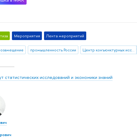
тиза
Мероприятия
Лента мероприятий
тозамещение
промышленность России
Центр конъюнктурных исследований
ут статистических исследований и экономики знаний
вич
рович