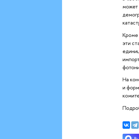
может 
демогр
катаст
Кроме 
эти ст
единиц
импорт
фотони
На кон
и форм
комите
Подро