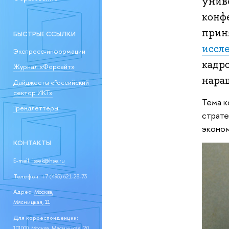
унив
конф
прин
БЫСТРЫЕ ССЫЛКИ
иссл
Экспресс-информации
кадр
Журнал «Форсайт»
нара
Дайджесты «Российский
сектор ИКТ»
Тема к
Трендлеттеры
страте
эконом
КОНТАКТЫ
E-mail:
issek@hse.ru
Телефон:
+7 (495) 621-28-73
Адрес:
Москва,
Мясницкая, 11
Для корреспонденции:
101000, Москва, Мясницкая, 20