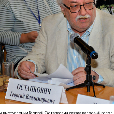
м выступлении Георгий Остапкович связал кадровый голо