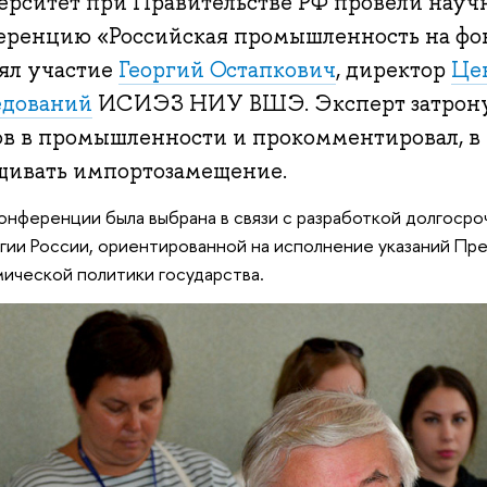
ерситет при Правительстве РФ провели нау
еренцию «Российская промышленность на фон
ял участие
Георгий Остапкович
, директор
Це
едований
ИСИЭЗ НИУ ВШЭ. Эксперт затрону
ов в промышленности и прокомментировал, в 
щивать импортозамещение.
онференции была выбрана в связи с разработкой долгоср
гии России, ориентированной на исполнение указаний Пр
ической политики государства.