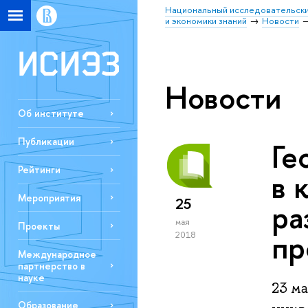
Национальный исследовательски
и экономики знаний
Новости
Новости
Об институте
Публикации
Ге
Рейтинги
в 
Мероприятия
25
ра
мая
Проекты
пр
2018
Международное
партнерство в
науке
23 м
Образование