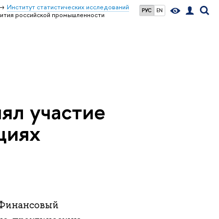
Институт статистических исследований
РУС
EN
звития российской промышленности
ял участие
циях
и Финансовый