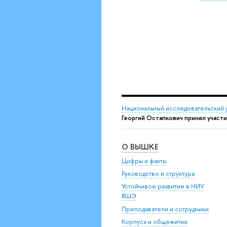
Национальный исследовательский 
Георгий Остапкович принял учас
О ВЫШКЕ
Цифры и факты
Руководство и структура
Устойчивое развитие в НИУ
ВШЭ
Преподаватели и сотрудники
Корпуса и общежития