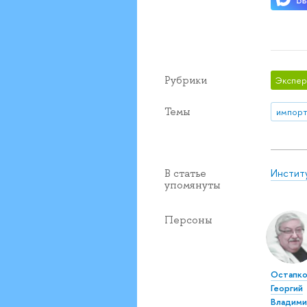
Рубрики
Экспер
Темы
импор
Инстит
В статье
упомянуты
Персоны
Остапко
Георгий
Владими