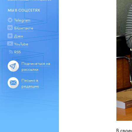
МЫ В СОЦСЕТЯХ
Telegram
ВКонтакте
Дзен
YouTube
RSS
Подписаться на
рассылки
Письмо в
редакцию
В свое