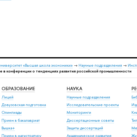
университет «Высшая школа экономики»
→
Научные подразделения
→
Инст
тие в конференции о тенденциях развития российской промышленности
ОБРАЗОВАНИЕ
НАУКА
Р
Лицей
Научные подразделения
Би
Довузовская подготовка
Исследовательские проекты
Из
Олимпиады
Мониторинги
Кн
Прием в бакалавриат
Диссертационные советы
Ти
Вышка+
Защиты диссертаций
Ме
Прием в магистратуру
Академическое развитие
Жу