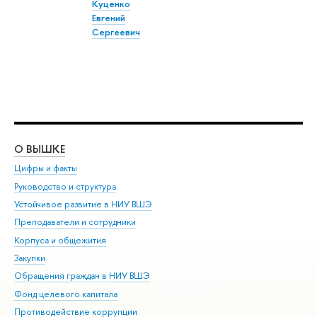
Куценко
Евгений
Сергеевич
О ВЫШКЕ
ОБ
Цифры и факты
Ли
Руководство и структура
Дов
Устойчивое развитие в НИУ ВШЭ
Ол
Преподаватели и сотрудники
При
Корпуса и общежития
Вы
Закупки
При
Обращения граждан в НИУ ВШЭ
Ас
Фонд целевого капитала
До
Противодействие коррупции
Цен