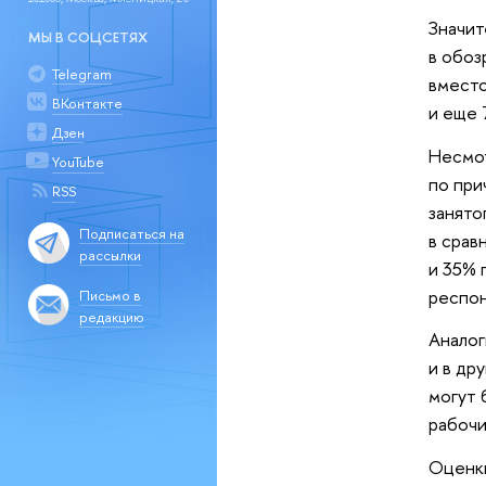
Значит
МЫ В СОЦСЕТЯХ
в обоз
Telegram
вместо
ВКонтакте
и еще 
Дзен
Несмот
YouTube
по при
RSS
занято
Подписаться на
в срав
рассылки
и 35% 
респон
Письмо в
редакцию
Аналог
и в др
могут 
рабочи
Оценки