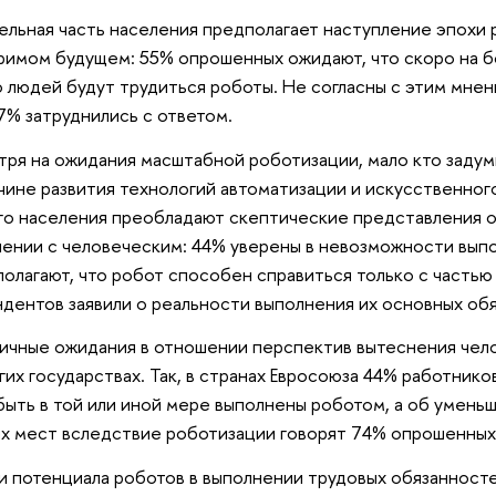
ельная часть населения предполагает наступление эпохи
римом будущем: 55% опрошенных ожидают, что скоро на 
 людей будут трудиться роботы. Не согласны с этим мне
7% затруднились с ответом.
ря на ожидания масштабной роботизации, мало кто задум
чине развития технологий автоматизации и искусственног
го населения преобладают скептические представления о
нении с человеческим: 44% уверены в невозможности вып
полагают, что робот способен справиться только с часть
дентов заявили о реальности выполнения их основных об
ичные ожидания в отношении перспектив вытеснения чел
угих государствах. Так, в странах Евросоюза 44% работнико
быть в той или иной мере выполнены роботом, а об умень
х мест вследствие роботизации говорят 74% опрошенны
 потенциала роботов в выполнении трудовых обязанност