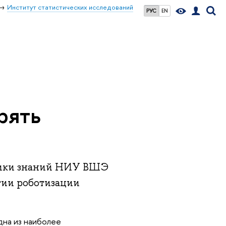
Институт статистических исследований
РУС
EN
рять
мики знаний НИУ ВШЭ
тии роботизации
дна из наиболее