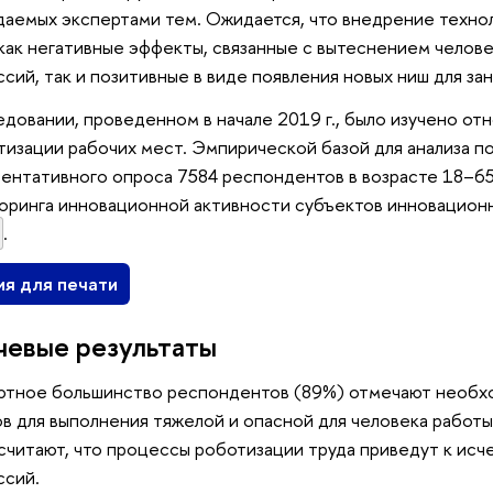
аемых экспертами тем. Ожидается, что внедрение техно
как негативные эффекты, связанные с вытеснением челов
сий, так и позитивные в виде появления новых ниш для за
едовании, проведенном в начале 2019 г., было изучено о
тизации рабочих мест. Эмпирической базой для анализа п
ентативного опроса 7584 респондентов в возрасте 18–65
оринга инновационной активности субъектов инновацио
.
ия для печати
евые результаты
ютное большинство респондентов (89%) отмечают необх
в для выполнения тяжелой и опасной для человека работы
считают, что процессы роботизации труда приведут к ис
ссий.