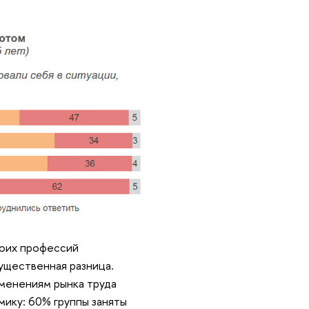
воих профессий
ущественная разница.
менениям рынка труда
мику: 60% группы заняты