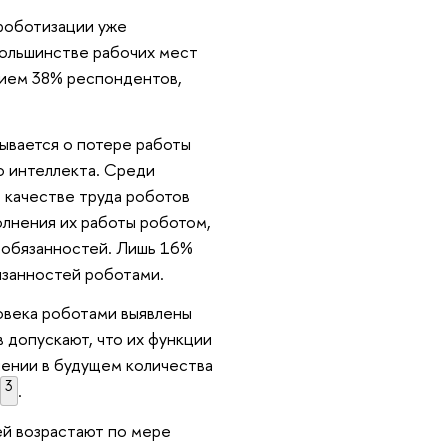
 роботизации уже
большинстве рабочих мест
нием 38% респондентов,
ывается о потере работы
о интеллекта. Среди
 качестве труда роботов
олнения их работы роботом,
ю обязанностей. Лишь 16%
язанностей роботами.
овека роботами выявлены
в допускают, что их функции
шении в будущем количества
3
х
.
ей возрастают по мере