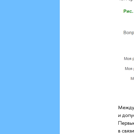
Между 
и допу
Первые
в связ