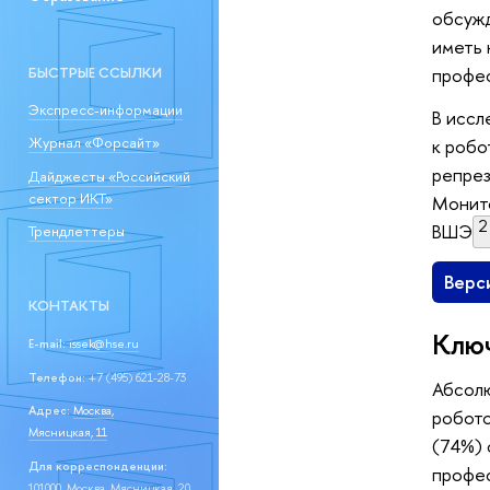
обсужд
иметь 
БЫСТРЫЕ ССЫЛКИ
профес
Экспресс-информации
В иссл
Журнал «Форсайт»
к робо
репрез
Дайджесты «Российский
сектор ИКТ»
Монит
2
ВШЭ
Трендлеттеры
Верс
КОНТАКТЫ
Ключ
E-mail:
issek@hse.ru
Телефон:
+7 (495) 621-28-73
Абсол
Адрес:
Москва,
робото
Мясницкая, 11
(74%) 
Для корреспонденции:
профе
101000, Москва, Мясницкая, 20