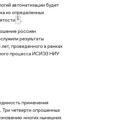
логий автоматизации будет
ека из определенных
1
нятости
.
тношение россиян
ослужили результаты
 лет, проведенного в рамках
нного процесса ИСИЭЗ НИУ
одимость применения
. Три четверти опрошенных
чезновению многих нынешних