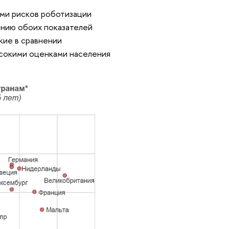
ами рисков роботизации
чению обоих показателей
кие в сравнении
ысокими оценками населения