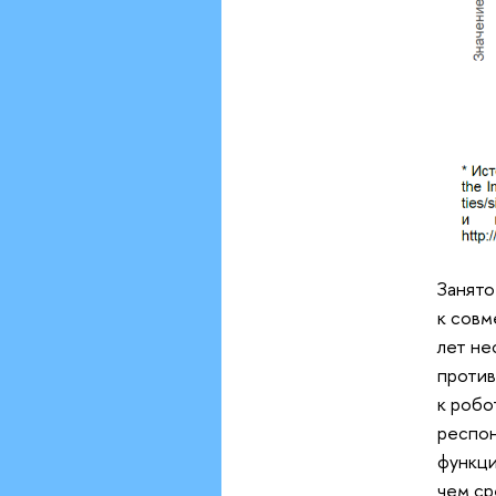
Занято
к совм
лет не
против
к робо
респон
функци
чем ср