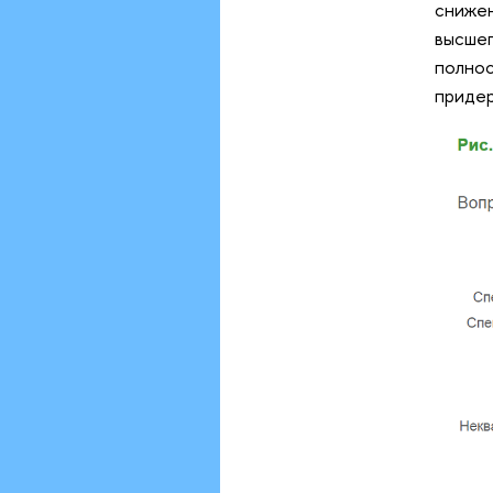
снижен
высшег
полнос
приде