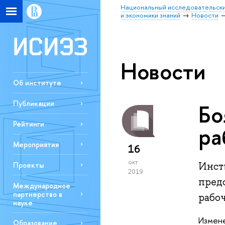
Национальный исследовательски
и экономики знаний
Новости
Новости
Об институте
Публикации
Бо
Рейтинги
ра
Мероприятия
16
окт
Инст
Проекты
2019
пред
Международное
партнерство в
рабоч
науке
Измене
Образование