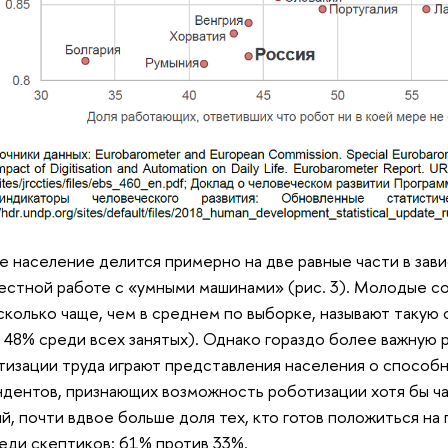
е население делится примерно на две равные части в зав
естной работе с «умными машинами» (рис. 3). Молодые со
сколько чаще, чем в среднем по выборке, называют таку
 48% среди всех занятых). Однако гораздо более важную р
тизации труда играют представления населения о способн
дентов, признающих возможность роботизации хотя бы ч
й, почти вдвое больше доля тех, кто готов положиться н
еди скептиков: 61% против 33%.