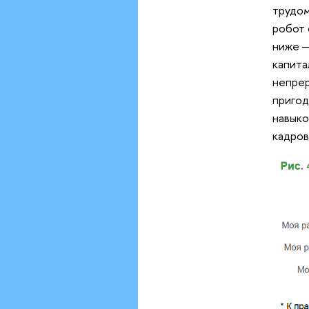
трудом
робот 
ниже —
капита
непрер
пригод
навыко
кадров