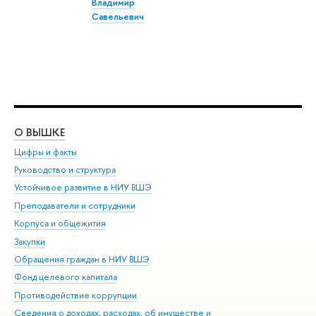
Владимир
Савельевич
О ВЫШКЕ
ОБ
Цифры и факты
Ли
Руководство и структура
Дов
Устойчивое развитие в НИУ ВШЭ
Ол
Преподаватели и сотрудники
При
Корпуса и общежития
Вы
Закупки
При
Обращения граждан в НИУ ВШЭ
Ас
Фонд целевого капитала
До
Противодействие коррупции
Цен
Сведения о доходах, расходах, об имуществе и
Би