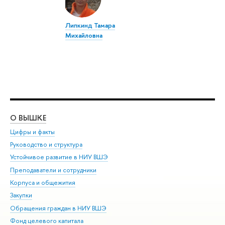
Липкинд Тамара
Михайловна
О ВЫШКЕ
ОБ
Цифры и факты
Ли
Руководство и структура
Дов
Устойчивое развитие в НИУ ВШЭ
Ол
Преподаватели и сотрудники
При
Корпуса и общежития
Вы
Закупки
При
Обращения граждан в НИУ ВШЭ
Ас
Фонд целевого капитала
До