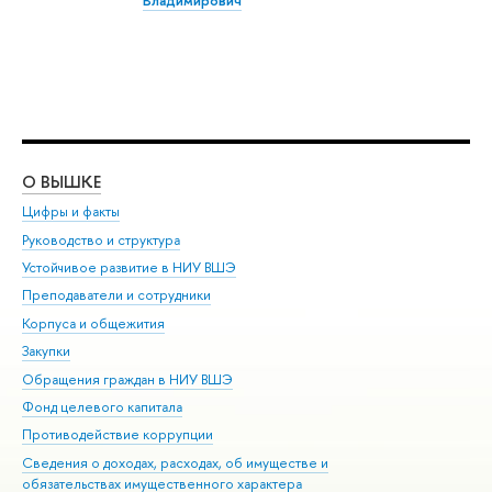
Владимирович
О ВЫШКЕ
ОБ
Цифры и факты
Ли
Руководство и структура
Дов
Устойчивое развитие в НИУ ВШЭ
Ол
Преподаватели и сотрудники
При
Корпуса и общежития
Вы
Закупки
При
Обращения граждан в НИУ ВШЭ
Ас
Фонд целевого капитала
До
Противодействие коррупции
Цен
Сведения о доходах, расходах, об имуществе и
Би
обязательствах имущественного характера
Об