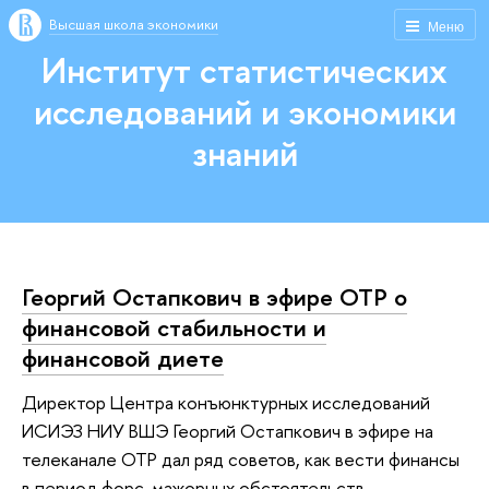
Высшая школа экономики
Меню
Институт статистических
исследований и экономики
знаний
Георгий Остапкович в эфире ОТР о
финансовой стабильности и
финансовой диете
Директор Центра конъюнктурных исследований
ИСИЭЗ НИУ ВШЭ Георгий Остапкович в эфире на
телеканале ОТР дал ряд советов, как вести финансы
в период форс-мажорных обстоятельств.