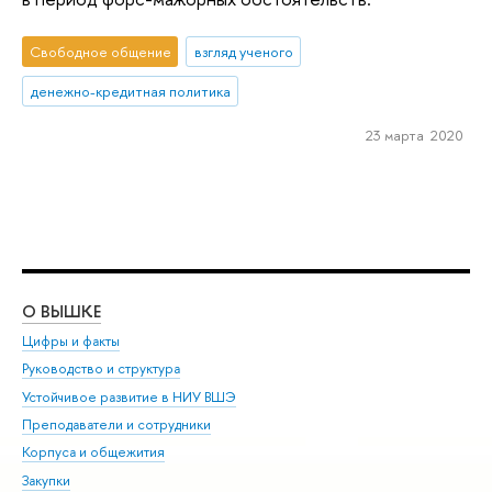
Свободное общение
взгляд ученого
денежно-кредитная политика
23 марта 2020
О ВЫШКЕ
ОБ
Цифры и факты
Ли
Руководство и структура
Дов
Устойчивое развитие в НИУ ВШЭ
Ол
Преподаватели и сотрудники
При
Корпуса и общежития
Вы
Закупки
При