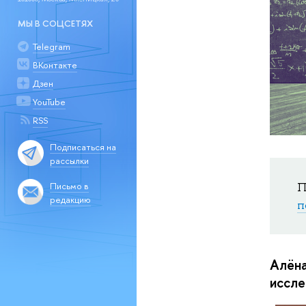
МЫ В СОЦСЕТЯХ
Telegram
ВКонтакте
Дзен
YouTube
RSS
Подписаться на
рассылки
П
Письмо в
редакцию
п
Алёна
иссле