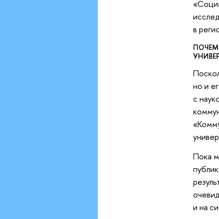
«Социа
исслед
в реги
ПОЧЕМ
УНИВЕ
Поскол
но и е
с наук
коммун
«Комму
универ
Пока м
публик
резуль
очевид
и на с