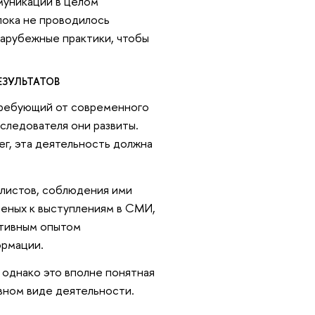
муникации в целом
 пока не проводилось
зарубежные практики, чтобы
ЕЗУЛЬТАТОВ
требующий от современного
сследователя они развиты.
ег, эта деятельность должна
алистов, соблюдения ими
еных к выступлениям в СМИ,
гативным опытом
ормации.
 однако это вполне понятная
вном виде деятельности.