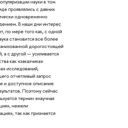
опуляризации науки в том
иде проявлялись с давних
тически одновременно
дением. В наши дни интерес
ет, по мере того как, с одной
аука становится все более
ганизованной дорогостоящей
, а с другой — усиливается
тва как «заказчика»
а» исследований,
его отчетливый запрос
ое и доступное описание
зультатов. Поэтому сейчас
ьзуется термин «научная
ция», нежели
ация», так как признается