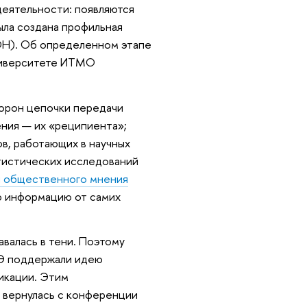
деятельности: появляются
ыла создана профильная
ОН). Об определенном этапе
Университете ИТМО
орон цепочки передачи
ения — их «реципиента»;
в, работающих в научных
атистических исследований
я общественного мнения
ую информацию от самих
валась в тени. Поэтому
ШЭ поддержали идею
никации. Этим
а вернулась с конференции