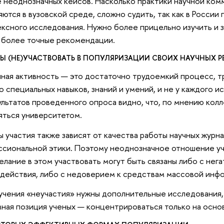
 неоднозначных кейсов. Насколько практики научной ком
ются в вузовской среде, сложно судить, так как в России
ксного исследования. Нужно более прицельно изучить и 
 более точные рекомендации.
Ы (НЕ)УЧАСТВОВАТЬ В ПОПУЛЯРИЗАЦИИ СВОИХ НАУЧНЫХ Р
ная активность — это достаточно трудоемкий процесс, 
о специальных навыков, знаний и умений, и не у каждого и
ультатов проведенного опроса видно, что, по мнению колл
ться университетом.
 участия также зависят от качества работы научных журн
сиональной этики. Поэтому неоднозначное отношение уч
елание в этом участвовать могут быть связаны либо с не
действия, либо с недоверием к средствам массовой инф
учения «неучастия» нужны дополнительные исследования,
мная позиция ученых — концентрироваться только на осно