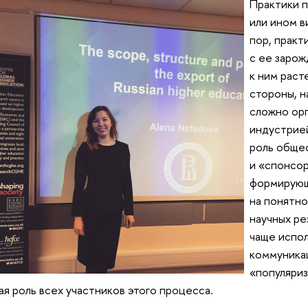
Практики п
или ином в
пор, прак
с ее зарож
к ним раст
стороны, н
сложно ор
индустрией
роль общес
и «спонсор
формирующ
на понятн
научных ре
чаще испол
коммуника
«популяриз
ая роль всех участников этого процесса.