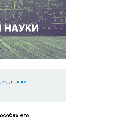
ауку делают
особах его