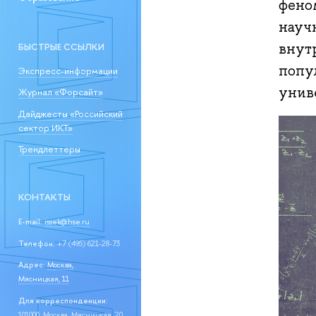
фено
науч
внут
БЫСТРЫЕ ССЫЛКИ
попу
Экспресс-информации
унив
Журнал «Форсайт»
Дайджесты «Российский
сектор ИКТ»
Трендлеттеры
КОНТАКТЫ
E-mail:
issek@hse.ru
Телефон:
+7 (495) 621-28-73
Адрес:
Москва,
Мясницкая, 11
Для корреспонденции:
101000, Москва, Мясницкая, 20