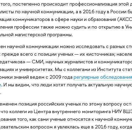
того, постепенно происходит профессионализация этой 
листы по научной коммуникации, а в 2016 году в России б
ация коммуникаторов в сфере науки и образования (АКС
ления профессии также можно судить и по открытию в 
льной магистерской программы.
н научной коммуникации можно исследовать с разных ст
: прежде всего с позиции ученых — их «источника»; насел
едатчиков» — СМИ, научных журналистов и коммуникаторо
зациях и университетах. Мы с коллегами из Института ст
омики знаний ведем с 2009 года
регулярные обследовани
е
. И мы видим, что люди хотят получать актуальную научн
.
еменем позиция российских ученых по этому вопросу оста
, что коллеги из Центра внутреннего мониторинга НИУ В
ования того, как сами ученые относятся к научной комму
овательским вопросом я увлеклась еще в 2016 году, когд