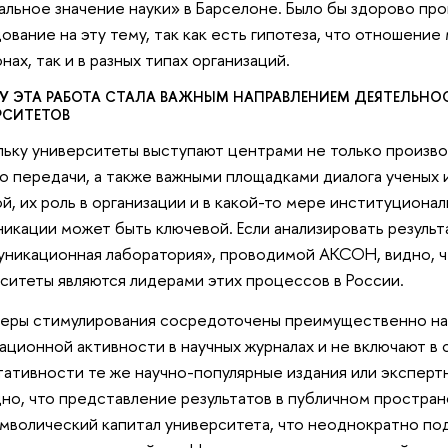
льное значение науки» в Барселоне. Было бы здорово пр
ование на эту тему, так как есть гипотеза, что отношение
онах, так и в разных типах организаций.
У ЭТА РАБОТА СТАЛА ВАЖНЫМ НАПРАВЛЕНИЕМ ДЕЯТЕЛЬН
РСИТЕТОВ
ьку университеты выступают центрами не только производ
го передачи, а также важными площадками диалога ученых 
ой, их роль в организации и в какой-то мере институциона
икации может быть ключевой. Если анализировать резуль
никационная лаборатория», проводимой АКСОН, видно, 
ситеты являются лидерами этих процессов в России.
еры стимулирования сосредоточены преимущественно на 
ационной активности в научных журналах и не включают в
тативности те же научно-популярные издания или экспер
но, что представление результатов в публичном простран
имволический капитал университета, что неоднократно п