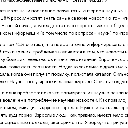
ОТОРЫХ ЭФФЕКТИВНЫХ ФОРМАХ ПОПУЛЯРИЗАЦИИ
казывают наши последние результаты, интерес к научным 
 18% россиян хотят знать самые свежие новости о том, ч
еменной науке, другим достаточно «просто иметь общее
иком информации (в том числе по вопросам науки) по-пр
 с тем 41% считают, что недостаточно информированы о 
 точки зрения, проблема заключается в том, что новости 
ку больших телеканалов и печатных изданий. Впрочем, со
ями тоже есть сложности. Недавно заходила с друзьями в
дала, когда они получат посылку, полистала каталог. Сильн
еле «Научно-популярные издания» журнал «Советы колдун
ще одна проблема: пока что популяризация науки в основн
е вовлечен в потребление научных новостей. Как правило,
ванием, живущие в крупных городах. Нужно искать альтер
ять аудиторию. Взрослые люди, как правило, имеют мало 
специальные подходы, эксперименты. Я верю, что при уда