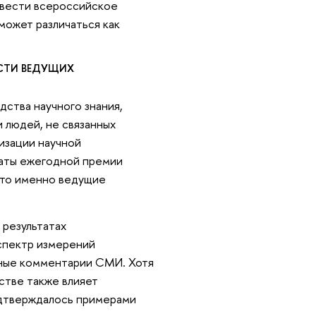
овести всероссийское
 может различаться как
ОСТИ ВЕДУЩИХ
ства научного знания,
и людей, не связанных
лизации научной
таты ежегодной премии
что именно ведущие
результатах
 спектр измерений
тные комментарии СМИ. Хотя
стве также влияет
одтверждалось примерами