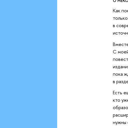
О НЕК
Как по
только
в совр
источн
Вместе
С моей
повест
издани
пока ж
в разд
Есть е
кто уж
образо
расшир
нужны 