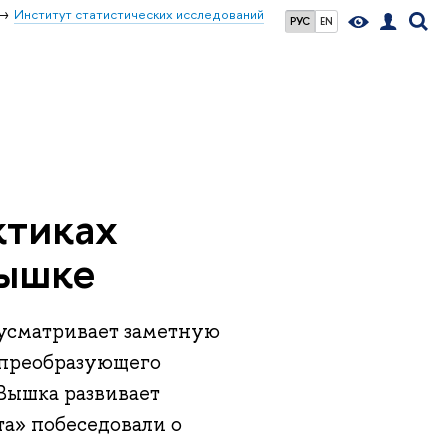
Институт статистических исследований
РУС
EN
ктиках
Вышке
усматривает заметную
, преобразующего
 Вышка развивает
а» побеседовали о