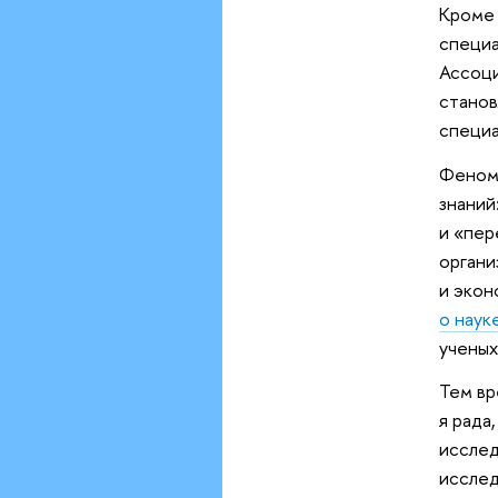
Кроме 
специа
Ассоци
станов
специа
Феноме
знаний
и «пер
органи
и экон
о наук
ученых
Тем вр
я рада
исслед
исслед