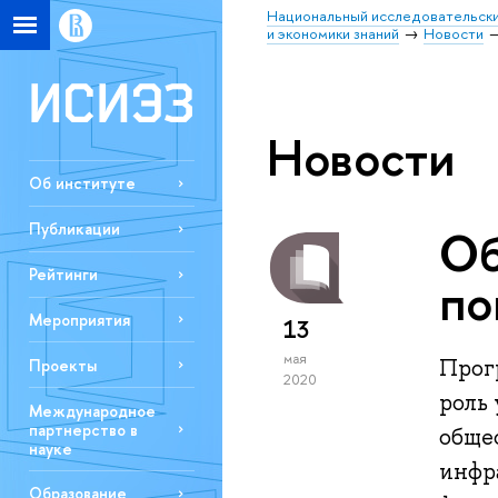
Национальный исследовательски
и экономики знаний
Новости
Новости
Об институте
Публикации
Об
Рейтинги
по
Мероприятия
13
мая
Прог
Проекты
2020
роль
Международное
партнерство в
обще
науке
инфр
Образование