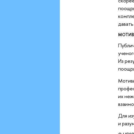
скорее
поощря
компле
давать
МОТИВ
Публич
ученог
Из рез
поощря
Мотивы
профес
их неж
взаимо
Для из
и разу