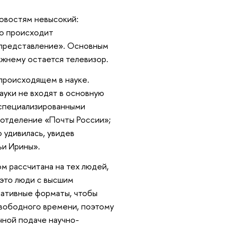
новостям невысокий:
то происходит
 представление». Основным
ежнему остается телевизор.
происходящем в науке.
науки не входят в основную
 специализированными
 отделение «Почты России»;
о удивилась, увидев
ьи Ирины».
ом рассчитана на тех людей,
 это люди с высшим
нативные форматы, чтобы
свободного времени, поэтому
чной подаче научно-