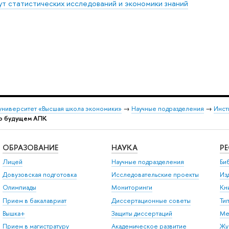
ут статистических исследований и экономики знаний
университет «Высшая школа экономики»
→
Научные подразделения
→
Инст
 о будущем АПК
ОБРАЗОВАНИЕ
НАУКА
Р
Лицей
Научные подразделения
Би
Довузовская подготовка
Исследовательские проекты
Из
Олимпиады
Мониторинги
Кн
Прием в бакалавриат
Диссертационные советы
Ти
Вышка+
Защиты диссертаций
Ме
Прием в магистратуру
Академическое развитие
Жу