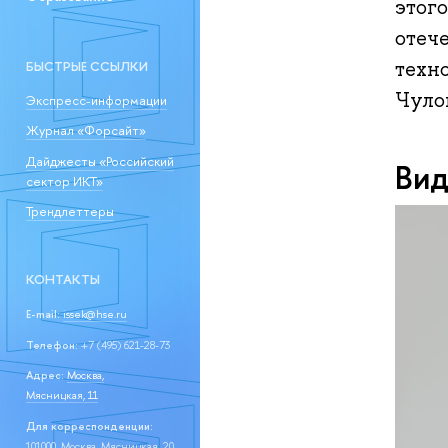
этого
отеч
техн
БЫСТРЫЕ ССЫЛКИ
Чуло
Экспресс-информации
Журнал «Форсайт»
Дайджесты «Российский
Вид
сектор ИКТ»
Трендлеттеры
КОНТАКТЫ
E-mail:
issek@hse.ru
Телефон:
+7 (495) 621-28-73
Адрес:
Москва,
Мясницкая, 11
Для корреспонденции:
101000, Москва, Мясницкая, 20