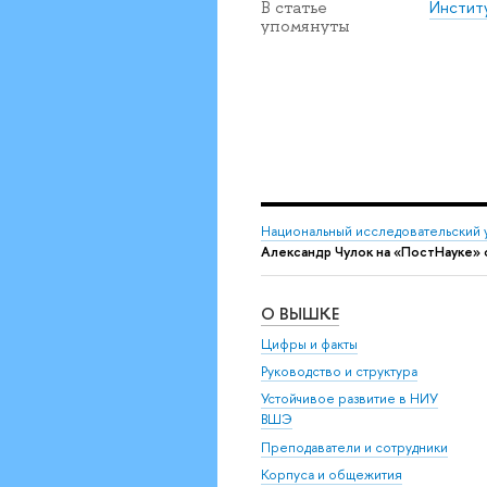
Инстит
В статье
упомянуты
Национальный исследовательский 
Александр Чулок на «ПостНауке»
О ВЫШКЕ
Цифры и факты
Руководство и структура
Устойчивое развитие в НИУ
ВШЭ
Преподаватели и сотрудники
Корпуса и общежития