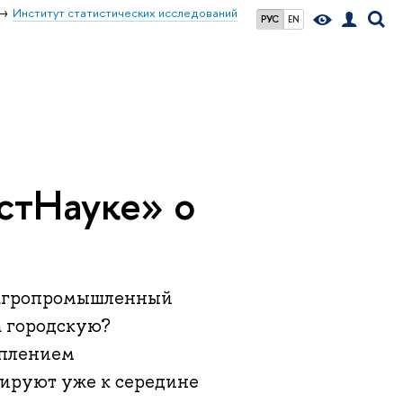
Институт статистических исследований
РУС
EN
стНауке» о
и агропромышленный
а городскую?
уплением
зируют уже к середине