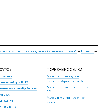
итут статистических исследований и экономики знаний
→
Новости
→
ЕСУРСЫ
ПОЛЕЗНЫЕ ССЫЛКИ
блиотека
Министерство науки и
высшего образования РФ
дательский дом ВШЭ
Министерство просвещения
ижный магазин «БукВышка»
РФ
пография
Массовые открытые онлайн-
диацентр
курсы
рналы ВШЭ