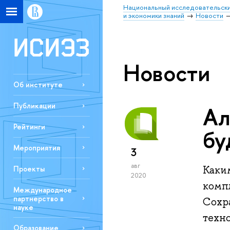
Национальный исследовательски
и экономики знаний
Новости
Новости
Об институте
Публикации
Ал
Рейтинги
бу
Мероприятия
3
авг
Каки
Проекты
2020
комп
Международное
партнерство в
Сохр
науке
техн
Образование