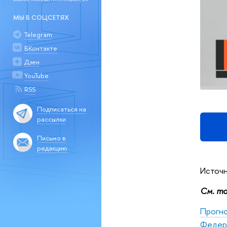
МЫ В СОЦСЕТЯХ
Telegram
ВКонтакте
Дзен
YouTube
RSS
Подписаться на
рассылки
Письмо в
редакцию
Источ
См. та
Прогно
Федера