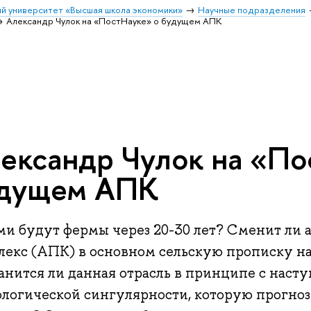
й университет «Высшая школа экономики»
Научные подразделения
Александр Чулок на «ПостНауке» о будущем АПК
ександр Чулок на «По
дущем АПК
ми будут фермы через 20-30 лет? Сменит л
лекс (АПК) в основном сельскую прописку н
анится ли данная отрасль в принципе с наст
ологической сингулярности, которую прогно