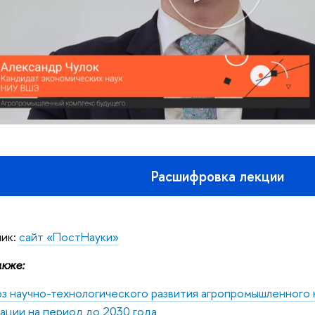
Расшифровка лекции
ник:
сайт
«
ПостНауки
»
кже:
з научно-технологического развития агропромышленного
ции на период до 2030 года