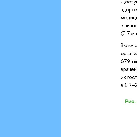
Доступ
здоров
медици
в личн
(3,7 мл
Включе
органи
679 ты
врачей
их гос
в 1,7–2