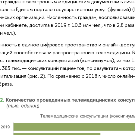
 граждан к электронным медицинским документам в лич
ье» на Едином портале государственных услуг (функций) 
нских организаций. Численность граждан, воспользовавши
ом кабинете, достигла в 2019 г. 10.3 млн чел., что в 2,8 ра
н чел.).
нность в единое цифровое пространство и онлайн-дост
заций способствовали распространению телемедицины. В
с. телемедицинских консультаций (консилиумов), из них 
, 385 тыс. — консультаций пациентов, по результатам кот
питализация (рис. 2). По сравнению с 2018 г. число онлай
 раза.