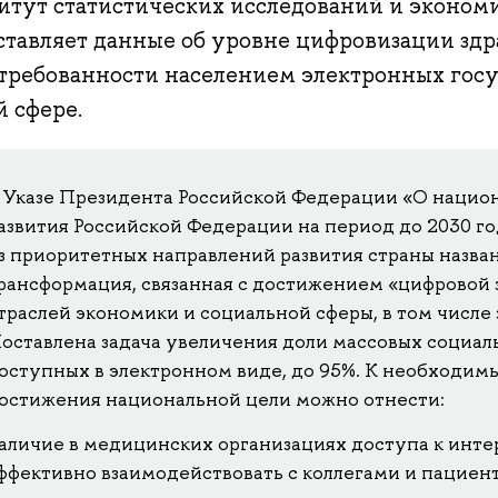
итут статистических исследований и эконо
ставляет данные об уровне цифровизации зд
стребованности населением электронных гос
й сфере.
 Указе Президента Российской Федерации «О нацио
азвития Российской Федерации на период до 2030 г
з приоритетных направлений развития страны назва
рансформация, связанная с достижением «цифровой 
траслей экономики и социальной сферы, в том числе
оставлена задача увеличения доли массовых социаль
оступных в электронном виде, до 95%. К необходим
остижения национальной цели можно отнести:
аличие в медицинских организациях доступа к инте
ффективно взаимодействовать с коллегами и пациен