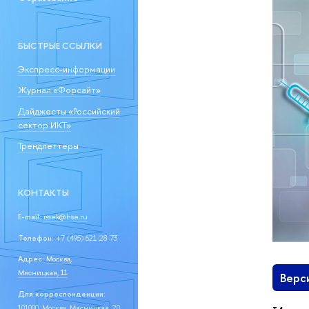
БЫСТРЫЕ ССЫЛКИ
Экспресс-информации
Журнал «Форсайт»
Дайджесты «Российский
сектор ИКТ»
Трендлеттеры
КОНТАКТЫ
E-mail:
issek@hse.ru
Телефон:
+7 (495) 621-28-73
Адрес:
Москва,
Мясницкая, 11
Верс
Для корреспонденции:
101000, Москва, Мясницкая, 20