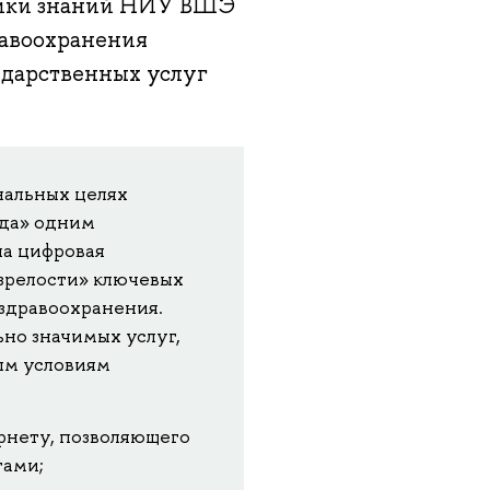
мики знаний НИУ ВШЭ
равоохранения
ударственных услуг
нальных целях
ода» одним
на цифровая
зрелости» ключевых
 здравоохранения.
но значимых услуг,
ым условиям
рнету, позволяющего
тами;