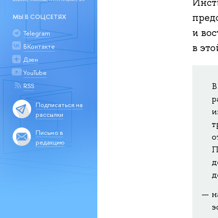
Инст
пред
МЫ В СОЦСЕТЯХ
и во
Telegram
в это
ВКонтакте
Дзен
YouTube
В
RSS
р
Подписаться на
и
рассылки
т
Письмо в
о
редакцию
П
д
д
н
э