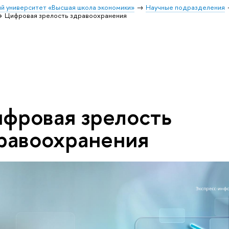
й университет «Высшая школа экономики»
Научные подразделения
Цифровая зрелость здравоохранения
фровая зрелость
равоохранения