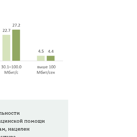
льности
дицинской помощи
ам, нацелен
онтура