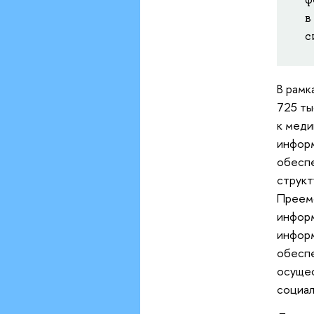
в
с
В рамк
725 ты
к меди
информ
обеспе
структ
Преемс
информ
информ
обеспе
осуще
социал