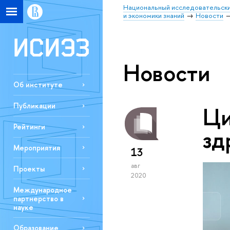
Национальный исследовательски
и экономики знаний
Новости
Новости
Об институте
Публикации
Ци
Рейтинги
зд
Мероприятия
13
авг
Проекты
2020
Международное
партнерство в
науке
Образование