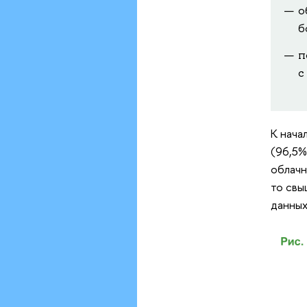
о
б
п
с
К нача
(96,5%
облачн
то свы
данных