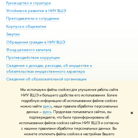
Руководство и структура
Дов
Устойчивое развитие в НИУ ВШЭ
Ол
Преподаватели и сотрудники
При
Корпуса и общежития
Вы
Закупки
При
Обращения граждан в НИУ ВШЭ
Ас
Фонд целевого капитала
До
Противодействие коррупции
Цен
Сведения о доходах, расходах, об имуществе и
Би
обязательствах имущественного характера
Об
Сведения об образовательной организации
Обр
Людям с ограниченными возможностями здоровья
Мы используем файлы cookies для улучшения работы сайта
Единая платежная страница
НИУ ВШЭ и большего удобства его использования. Более
подробную информацию об использовании файлов cookies
Работа в Вышке
можно найти
здесь
, наши правила обработки персональных
данных –
здесь
. Продолжая пользоваться сайтом, вы
✖
Редактору
подтверждаете, что были проинформированы об
© НИУ ВШЭ 1993–2026
Адреса и контакты
Условия использования
использовании файлов cookies сайтом НИУ ВШЭ и согласны
с нашими правилами обработки персональных данных. Вы
материалов
Политика конфиденциальности
Карта сайта
можете отключить файлы cookies в настройках Вашего
Шрифты HSE Sans и HSE Slab разработаны в
Школе дизайна НИУ ВШЭ