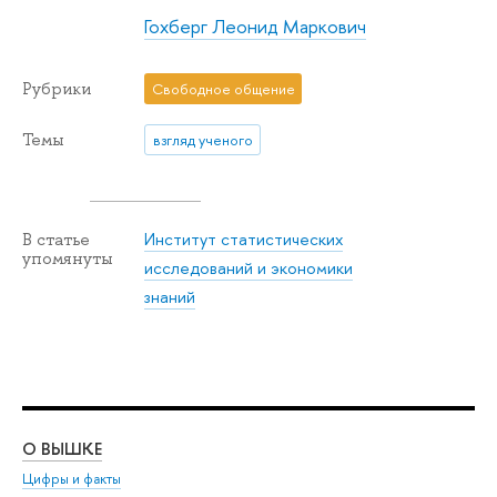
Гохберг Леонид Маркович
Рубрики
Свободное общение
Темы
взгляд ученого
Институт статистических
В статье
упомянуты
исследований и экономики
знаний
О ВЫШКЕ
ОБ
Цифры и факты
Ли