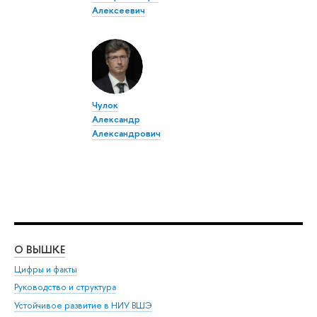
Алексеевич
Чулок
Александр
Александрович
О ВЫШКЕ
ОБ
Цифры и факты
Ли
Руководство и структура
Дов
Устойчивое развитие в НИУ ВШЭ
Ол